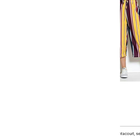
-
-
+
+
P
M
G
GG
COMPRAR
acourt, sem mangas, decote redondo, elástico na cintura e decote costas c