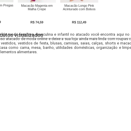
om Pregas
Macacão Magenta em
Macacão Longo Pink
Malha Crepe
Acinturado com Bolsos
9
R$ 74,59
R$ 112,49
dutos visualizados
r da moda feminina, masculina e infantil no atacado você encontra aqui no
so atacado de moda online e deixe a sua loja ainda mais linda com roupas c
 vestidos, vestidos de festa, blusas, camisas, saias, calças, shorts e m
casa como cama, mesa, banho, utilidades domésticas, organização e limpe
lementos alimentares.