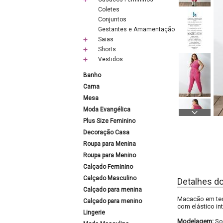
Coletes
Conjuntos
Gestantes e Amamentação
Saias
Shorts
Vestidos
Banho
Cama
Mesa
Moda Evangélica
Plus Size Feminino
Decoração Casa
Roupa para Menina
Roupa para Menino
Calçado Feminino
Calçado Masculino
Detalhes d
Calçado para menina
Macacão em teci
Calçado para menino
com elástico int
Lingerie
Modelagem:
So