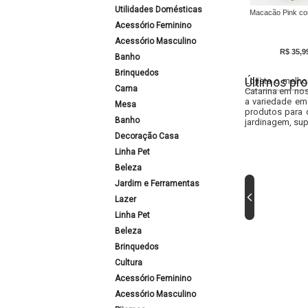
Utilidades Domésticas
Macacão Pink c
Acessório Feminino
Acessório Masculino
R$ 35,9
Banho
Brinquedos
Últimos pro
Lojista o melho
Cama
Catarina em nos
a variedade em
Mesa
produtos para 
Banho
jardinagem, sup
Decoração Casa
Linha Pet
Beleza
Jardim e Ferramentas
Lazer
Linha Pet
Beleza
Brinquedos
Cultura
Acessório Feminino
Acessório Masculino