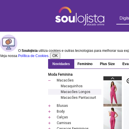
O
Soulojista
utiliza cookies e outras tecnologias para melhorar sua e
OK
Veja nossa
Política de Cookies
.
Novidades
Feminino
Plus Size
Eva
Moda Feminina
Macacões
Macaquinhos
Macacões Longos
Macacões Pantacourt
Blusas
Body
Calças
Camisas
Casacos Femininos