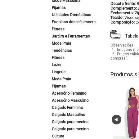
Moda Masculina
Decote frente:
Pijamas
Complemento:
Fechamento:
Zí
Utilidades Domésticas
Tecido:
Viscose
Escolhas das Influencers
Composição:
C
Fitness
Tabela
Jardim e Ferramentas
Moda Praia
Observações:
1.
Imagens mera
Tendências
2.
Preços válid
Fitness
compras".
Lazer
Lingerie
Produtos si
Moda Praia
Pijamas
Acessório Feminino
Acessório Masculino
Calçado Feminino
Calçado Masculino
Calçado para menina
Calçado para menino
Cultura