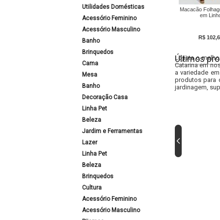
Utilidades Domésticas
Macacão Folha
em Linh
Acessório Feminino
Acessório Masculino
R$ 102,6
Banho
Brinquedos
Últimos pro
Lojista o melho
Cama
Catarina em nos
a variedade em
Mesa
produtos para 
Banho
jardinagem, sup
Decoração Casa
Linha Pet
Beleza
Jardim e Ferramentas
Lazer
Linha Pet
Beleza
Brinquedos
Cultura
Acessório Feminino
Acessório Masculino