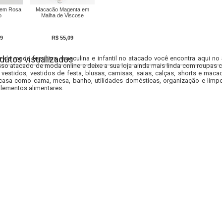
gem Rosa
Macacão Magenta em
o
Malha de Viscose
9
R$ 55,09
dutos visualizados
r da moda feminina, masculina e infantil no atacado você encontra aqui no
so atacado de moda online e deixe a sua loja ainda mais linda com roupas c
 vestidos, vestidos de festa, blusas, camisas, saias, calças, shorts e m
casa como cama, mesa, banho, utilidades domésticas, organização e limpe
lementos alimentares.