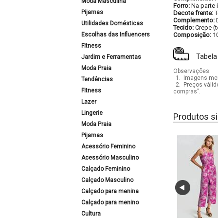
Moda Masculina
Forro:
Na parte i
Pijamas
Decote frente:
T
Complemento:
Utilidades Domésticas
Tecido:
Crepe (
Escolhas das Influencers
Composição:
1
Fitness
Tabela
Jardim e Ferramentas
Moda Praia
Observações:
1.
Imagens mera
Tendências
2.
Preços válid
Fitness
compras".
Lazer
Lingerie
Produtos si
Moda Praia
Pijamas
Acessório Feminino
Acessório Masculino
Calçado Feminino
Calçado Masculino
Calçado para menina
Calçado para menino
Cultura