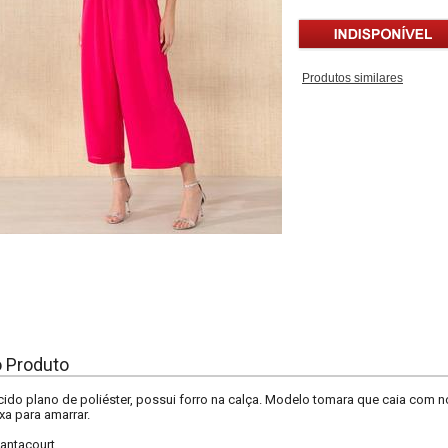
Produtos similares
o Produto
do plano de poliéster, possui forro na calça. Modelo tomara que caia com nó
ixa para amarrar.
antacourt