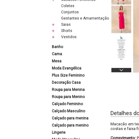
Coletes
Conjuntos
Gestantes e Amamentação
Saias
Shorts
Vestidos
Banho
Cama
Mesa
Moda Evangélica
Plus Size Feminino
Decoração Casa
Roupa para Menina
Roupa para Menino
Calçado Feminino
Calçado Masculino
Detalhes d
Calçado para menina
Macacão em teci
Calçado para menino
costas e faixa f
Lingerie
Comprimento:
P