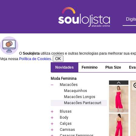
O
Soulojista
utiliza cookies e outras tecnologias para melhorar sua e
OK
Veja nossa
Política de Cookies
.
Novidades
Feminino
Plus Size
Eva
Moda Feminina
Macacões
Macaquinhos
Macacões Longos
Macacões Pantacourt
Blusas
Body
Calças
Camisas
Casacos Femininos