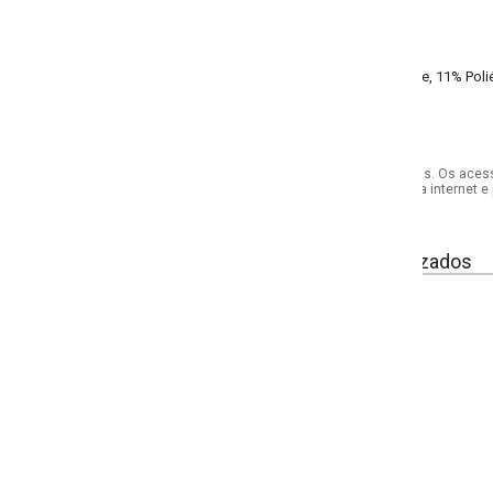
, 11% Poliéster, 10% Poliamida, 8% Elastano
s. Os acessórios utilizados na produção das fotos não acompanham o produto.
internet e por telefone. Em caso de divergência, o preço válido será sempre aq
izados