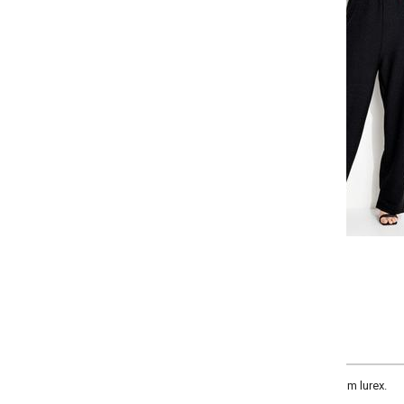
-
-
+
+
P
M
G
GG
COMPRAR
m lurex.