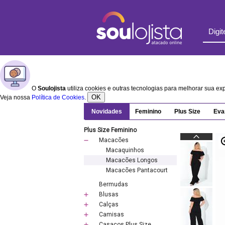
O
Soulojista
utiliza cookies e outras tecnologias para melhorar sua e
OK
Veja nossa
Política de Cookies
.
Novidades
Feminino
Plus Size
Eva
Plus Size Feminino
Macacões
Macaquinhos
Macacões Longos
Macacões Pantacourt
Bermudas
Blusas
Calças
Camisas
Casacos Plus Size