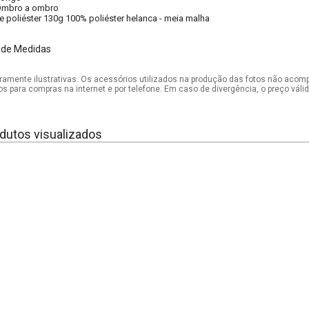
Ombro a ombro
e poliéster 130g 100% poliéster helanca - meia malha
 de Medidas
mente ilustrativas. Os acessórios utilizados na produção das fotos não acom
os para compras na internet e por telefone. Em caso de divergência, o preço vál
dutos visualizados