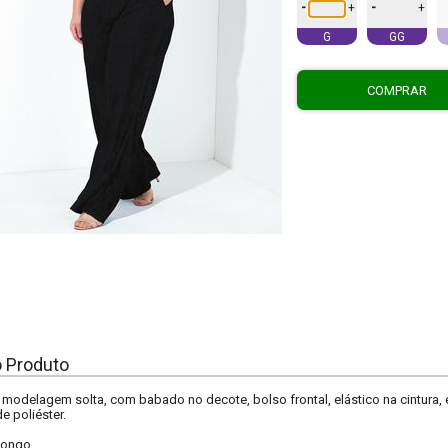
-
-
+
+
G
GG
COMPRAR
o Produto
modelagem solta, com babado no decote, bolso frontal, elástico na cintura,
e poliéster.
Longo