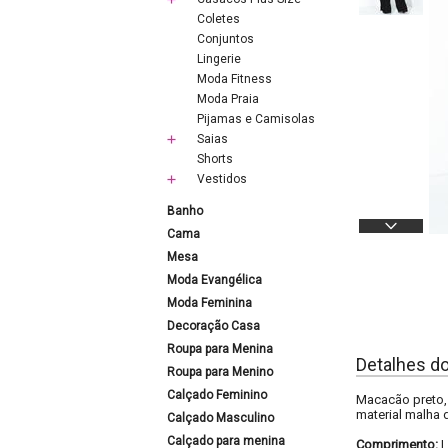
Coletes
Conjuntos
Lingerie
Moda Fitness
Moda Praia
Pijamas e Camisolas
Saias
Shorts
Vestidos
Banho
Cama
Mesa
Moda Evangélica
Moda Feminina
Decoração Casa
Roupa para Menina
Detalhes d
Roupa para Menino
Calçado Feminino
Macacão preto, 
material malha d
Calçado Masculino
Calçado para menina
Comprimento: