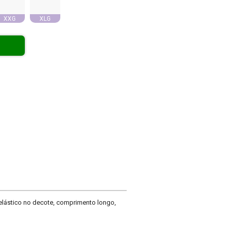
XXG
XLG
 elástico no decote, comprimento longo,