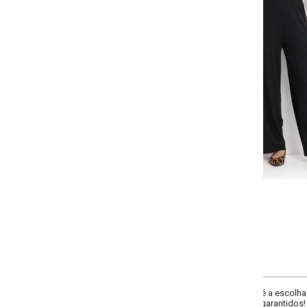
Selecione a quantidade para cada tamanho:
-
-
-
+
+
P
M
G
GG
COMPRAR
 é a escolha perfeita para qualquer ocasião. Combine-o com acessórios neutr
garantidos!