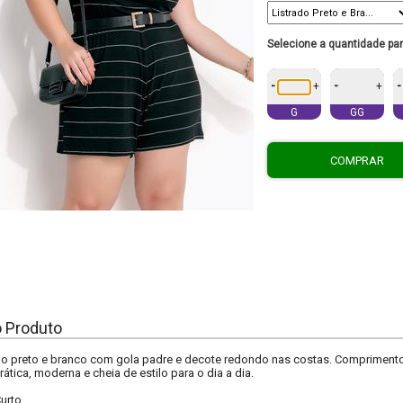
Selecione a quantidade pa
-
-
-
+
+
G
GG
COMPRAR
o Produto
o preto e branco com gola padre e decote redondo nas costas. Comprimento c
ática, moderna e cheia de estilo para o dia a dia.
urto