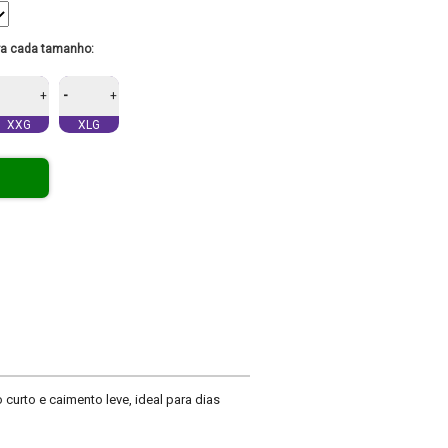
ra cada tamanho:
-
+
+
XXG
XLG
urto e caimento leve, ideal para dias