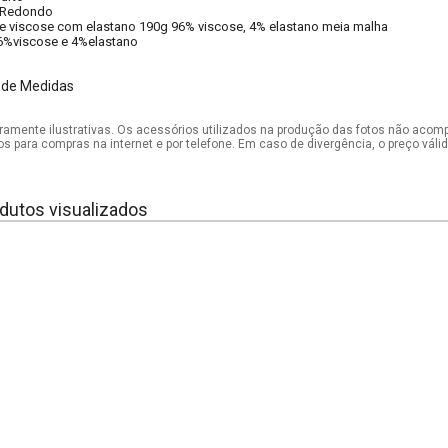
Redondo
e viscose com elastano 190g 96% viscose, 4% elastano meia malha
6%viscose e 4%elastano
 de Medidas
mente ilustrativas. Os acessórios utilizados na produção das fotos não acom
os para compras na internet e por telefone. Em caso de divergência, o preço vál
dutos visualizados