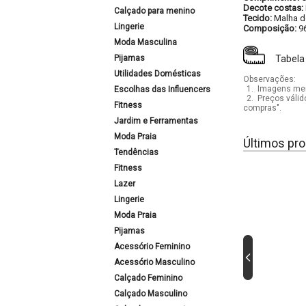
Decote costas:
Calçado para menino
Tecido:
Malha d
Lingerie
Composição:
9
Moda Masculina
Pijamas
Tabela
Utilidades Domésticas
Observações:
1.
Imagens mera
Escolhas das Influencers
2.
Preços válid
Fitness
compras".
Jardim e Ferramentas
Moda Praia
Últimos pro
Tendências
Fitness
Lazer
Lingerie
Moda Praia
Pijamas
Acessório Feminino
Acessório Masculino
Calçado Feminino
Calçado Masculino