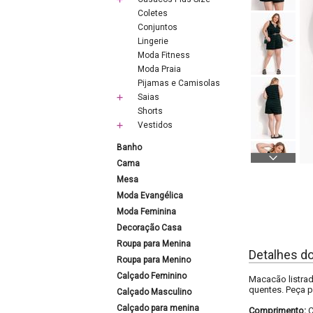
Coletes
Conjuntos
Lingerie
Moda Fitness
Moda Praia
Pijamas e Camisolas
Saias
Shorts
Vestidos
Banho
Cama
Mesa
Moda Evangélica
Moda Feminina
Decoração Casa
Roupa para Menina
Detalhes d
Roupa para Menino
Calçado Feminino
Macacão listrad
quentes. Peça pr
Calçado Masculino
Calçado para menina
Comprimento:
C