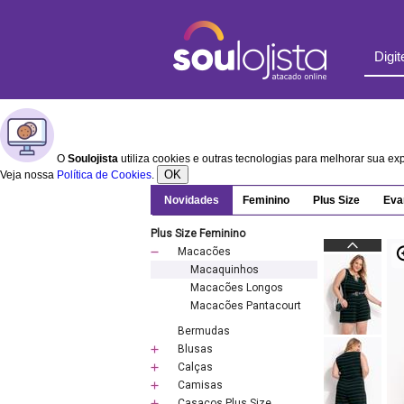
O
Soulojista
utiliza cookies e outras tecnologias para melhorar sua e
OK
Veja nossa
Política de Cookies
.
Novidades
Feminino
Plus Size
Eva
Plus Size Feminino
Macacões
Macaquinhos
Macacões Longos
Macacões Pantacourt
Bermudas
Blusas
Calças
Camisas
Casacos Plus Size