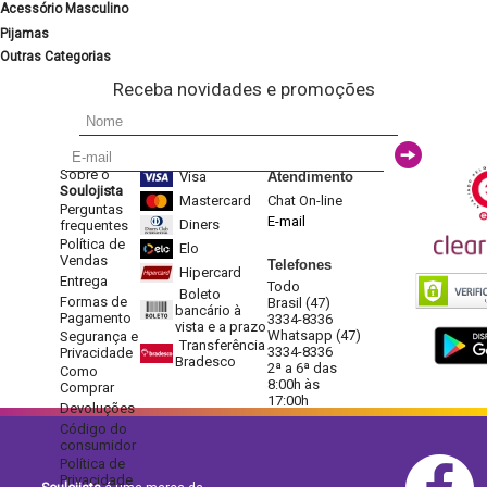
Acessório Masculino
Pijamas
Outras Categorias
Receba novidades e promoções
Sobre o
Visa
Atendimento
Soulojista
Mastercard
Chat On-line
Perguntas
E-mail
Diners
frequentes
Política de
Elo
Vendas
Telefones
Hipercard
Entrega
Todo
Boleto
Formas de
Brasil (47)
bancário à
Pagamento
3334-8336
vista e a prazo
Whatsapp (47)
Segurança e
Transferência
3334-8336
Privacidade
Bradesco
2ª a 6ª das
Como
8:00h às
Comprar
17:00h
Devoluções
Código do
consumidor
Política de
Privacidade