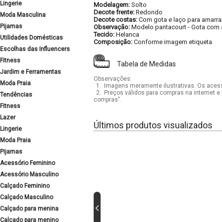
Lingerie
Modelagem:
Solto
Decote frente:
Redondo
Moda Masculina
Decote costas:
Com gota e laço para amarra
Pijamas
Observação:
Modelo pantacourt
-
Gota com 
Tecido:
Helanca
Utilidades Domésticas
Composição:
Conforme imagem etiqueta
Escolhas das Influencers
Fitness
Tabela de Medidas
Jardim e Ferramentas
Observações:
Moda Praia
1.
Imagens meramente ilustrativas. Os acess
2.
Preços válidos para compras na internet e 
Tendências
compras".
Fitness
Lazer
Últimos produtos visualizados
Lingerie
Moda Praia
Pijamas
Acessório Feminino
Acessório Masculino
Calçado Feminino
Calçado Masculino
Calçado para menina
Calçado para menino