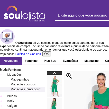
O
Soulojista
utiliza cookies e outras tecnologias para melhorar sua
experiência de compra, incluindo conteúdo relevante e publicidade personalizada
na web. Ao continuar navegando, entendemos que você está ciente e de acordo.
OK
Veja nossa
Política de Cookies
.
Novidades
Feminino
Plus Size
Evangélica
Masculino
Ca
Moda Feminina
Macacões
Macaquinhos
Macacões Longos
Macacões Pantacourt
Blusas
Body
Calças