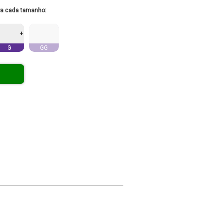
ra cada tamanho:
+
G
GG