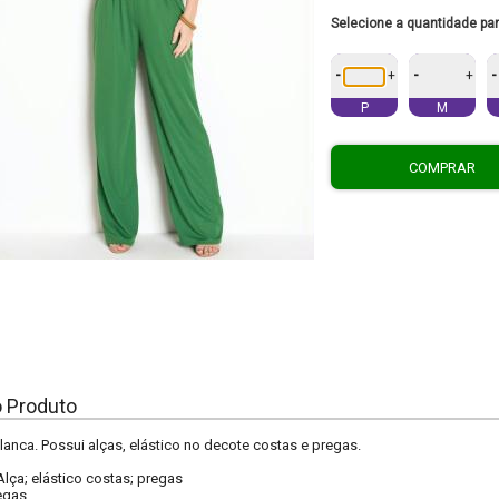
Selecione a quantidade pa
-
-
-
+
+
P
M
COMPRAR
o Produto
nca. Possui alças, elástico no decote costas e pregas.
Alça; elástico costas; pregas
egas