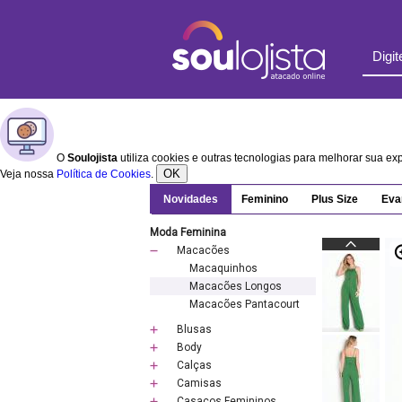
O
Soulojista
utiliza cookies e outras tecnologias para melhorar sua e
OK
Veja nossa
Política de Cookies
.
Novidades
Feminino
Plus Size
Eva
Moda Feminina
Macacões
Macaquinhos
Macacões Longos
Macacões Pantacourt
Blusas
Body
Calças
Camisas
Casacos Femininos