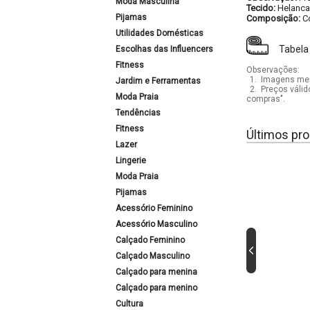
Moda Masculina
Tecido:
Helanca
Pijamas
Composição:
C
Utilidades Domésticas
Tabela
Escolhas das Influencers
Fitness
Observações:
1.
Imagens mera
Jardim e Ferramentas
2.
Preços válid
Moda Praia
compras".
Tendências
Fitness
Últimos pro
Lazer
Lingerie
Moda Praia
Pijamas
Acessório Feminino
Acessório Masculino
Calçado Feminino
Calçado Masculino
Calçado para menina
Calçado para menino
Cultura