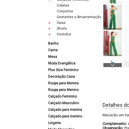
Coletes
Conjuntos
Gestantes e Amamentação
Saias
Shorts
Vestidos
Banho
Cama
Mesa
Moda Evangélica
Plus Size Feminino
Decoração Casa
Roupa para Menina
Roupa para Menino
Calçado Feminino
Calçado Masculino
Detalhes d
Calçado para menina
Macacão em hela
Calçado para menino
Lingerie
Complemento:
Observação:
Pr