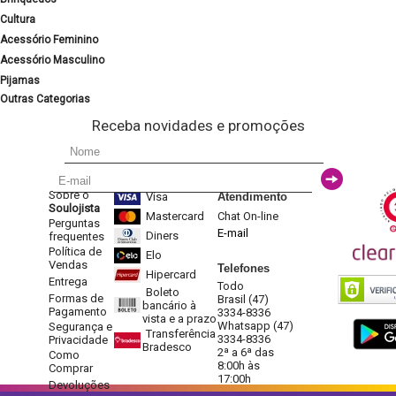
Cultura
Acessório Feminino
Acessório Masculino
Pijamas
Outras Categorias
Receba novidades e promoções
Sobre o
Visa
Atendimento
Soulojista
Mastercard
Chat On-line
Perguntas
E-mail
Diners
frequentes
Política de
Elo
Vendas
Telefones
Hipercard
Entrega
Todo
Boleto
Formas de
Brasil (47)
bancário à
Pagamento
3334-8336
vista e a prazo
Whatsapp (47)
Segurança e
Transferência
3334-8336
Privacidade
Bradesco
2ª a 6ª das
Como
8:00h às
Comprar
17:00h
Devoluções