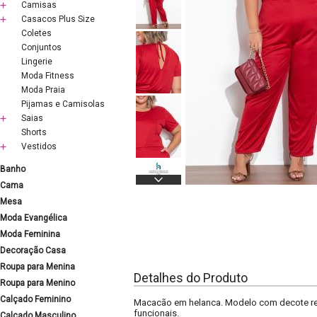
Camisas
Casacos Plus Size
Coletes
Conjuntos
Lingerie
Moda Fitness
Moda Praia
Pijamas e Camisolas
Saias
Shorts
Vestidos
Banho
Cama
Mesa
Moda Evangélica
Moda Feminina
Decoração Casa
Roupa para Menina
Detalhes do Produto
Roupa para Menino
Calçado Feminino
Macacão em helanca. Modelo com decote redo
funcionais.
Calçado Masculino