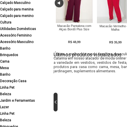
Calçado Masculino
Calçado para menina
Calçado para menino
Cultura
Macacão Pantalona com
Macacão Vermelho
Utilidades Domésticas
Alças Bordô Plus Size
Malha
Acessório Feminino
Acessório Masculino
R$ 48,99
R$ 35,99
Banho
Últimos produtos visualizados
Lojista o melhor da moda feminina, masculi
Brinquedos
Catarina em nosso atacado de moda online e
Cama
a variedade em vestidos, vestidos de fest
produtos para casa como cama, mesa, banh
Mesa
jardinagem, suplementos alimentares.
Banho
Decoração Casa
Linha Pet
Beleza
Jardim e Ferramentas
Lazer
Linha Pet
Beleza
Brinquedos