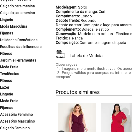
Calçado para menina
Modelagem:
Solto
Comprimento da manga:
Curta
Calçado para menino
Comprimento:
Longo
Lingerie
Decote frente:
Redondo
Decote costas:
Com gota e laço para amarra
Moda Masculina
Complemento:
Bolsos; elástico
Pijamas
Observação:
Modelo com bolsos
-
Elástico 
Tecido:
Helanca
Utilidades Domésticas
Composição:
Conforme imagem etiqueta
Escolhas das Influencers
Fitness
Tabela de Medidas
Jardim e Ferramentas
Observações:
Moda Praia
1.
Imagens meramente ilustrativas. Os acess
2.
Preços válidos para compras na internet e 
Tendências
compras".
Fitness
Lazer
Produtos similares
Lingerie
Moda Praia
Pijamas
Acessório Feminino
Acessório Masculino
Calçado Feminino