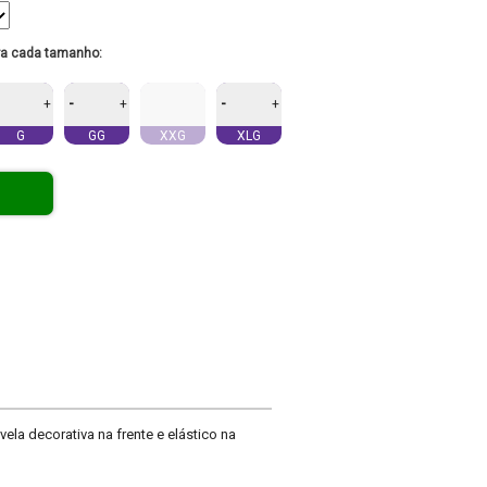
ra cada tamanho:
-
-
+
+
+
G
GG
XXG
XLG
a decorativa na frente e elástico na