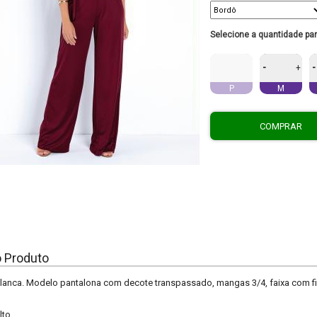
Selecione a quantidade pa
-
-
+
P
M
COMPRAR
o Produto
nca. Modelo pantalona com decote transpassado, mangas 3/4, faixa com fivel
lto