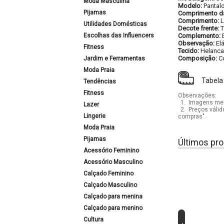
Moda Masculina
Modelo:
Pantal
Pijamas
Comprimento d
Comprimento:
Utilidades Domésticas
Decote frente:
T
Escolhas das Influencers
Complemento:
Observação:
El
Fitness
Tecido:
Helanca
Composição:
C
Jardim e Ferramentas
Moda Praia
Tabela
Tendências
Fitness
Observações:
1.
Imagens mera
Lazer
2.
Preços válid
Lingerie
compras".
Moda Praia
Pijamas
Últimos pro
Acessório Feminino
Acessório Masculino
Calçado Feminino
Calçado Masculino
Calçado para menina
Calçado para menino
Cultura