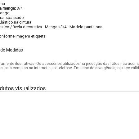
ona
a manga:
3/4
Longo
ranspassado
Elástico na cintura
ástico / fivela decorativa
-
Mangas 3/4
-
Modelo pantalona
onforme imagem etiqueta
 de Medidas
mente ilustrativas. Os acessórios utilizados na produção das fotos não acom
os para compras na internet e por telefone. Em caso de divergência, o preço vál
dutos visualizados