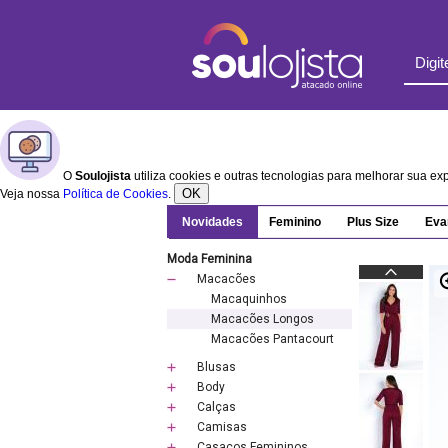
O
Soulojista
utiliza cookies e outras tecnologias para melhorar sua e
OK
Veja nossa
Política de Cookies
.
Novidades
Feminino
Plus Size
Eva
Moda Feminina
Macacões
Macaquinhos
Macacões Longos
Macacões Pantacourt
Blusas
Body
Calças
Camisas
Casacos Femininos