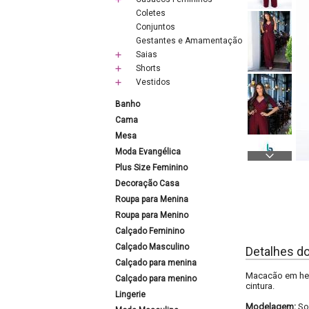
Coletes
Conjuntos
Gestantes e Amamentação
Saias
Shorts
Vestidos
Banho
Cama
Mesa
Moda Evangélica
Plus Size Feminino
Decoração Casa
Roupa para Menina
Roupa para Menino
Calçado Feminino
Calçado Masculino
Detalhes d
Calçado para menina
Macacão em hela
Calçado para menino
cintura.
Lingerie
Modelagem:
So