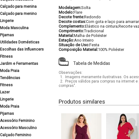
Calçado para menina
Modelagem:
Solta
Modelo:
Flare
Calçado para menino
Decote frente:
Redondo
Lingerie
Decote costas:
Com gota e laço para amarrar
Complemento:
Elástico na cintura;Recorte va
Moda Masculina
Comprimento:
Tradicional
Pijamas
Material:
Malha de Poliéster
Estação:
Ano Inteiro
Utilidades Domésticas
Situação de Uso:
Festa
Escolhas das Influencers
Composição Material:
100% Poliéster
Fitness
Tabela de Medidas
Jardim e Ferramentas
Moda Praia
Observações:
1.
Imagens meramente ilustrativas. Os acess
Tendências
2.
Preços válidos para compras na internet e 
Fitness
compras".
Lazer
Lingerie
Produtos similares
Moda Praia
Pijamas
Acessório Feminino
Acessório Masculino
Calçado Feminino