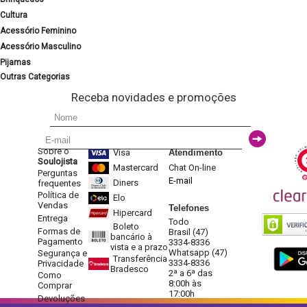
Cultura
Acessório Feminino
Acessório Masculino
Pijamas
Outras Categorias
Receba novidades e promoções
Sobre o
Visa
Atendimento
Soulojista
Mastercard
Chat On-line
Perguntas
E-mail
Diners
frequentes
Política de
Elo
Vendas
Telefones
Hipercard
Entrega
Todo
Boleto
Formas de
Brasil (47)
bancário à
Pagamento
3334-8336
vista e a prazo
Whatsapp (47)
Segurança e
Transferência
3334-8336
Privacidade
Bradesco
2ª a 6ª das
Como
8:00h às
Comprar
17:00h
Devoluções