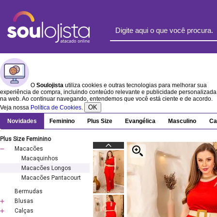
O
Soulojista
utiliza cookies e outras tecnologias para melhorar sua
experiência de compra, incluindo conteúdo relevante e publicidade personalizada
na web. Ao continuar navegando, entendemos que você está ciente e de acordo.
OK
Veja nossa
Política de Cookies
.
Novidades
Feminino
Plus Size
Evangélica
Masculino
Ca
Plus Size Feminino
Macacões
Macaquinhos
Macacões Longos
Macacões Pantacourt
Bermudas
Blusas
Calças