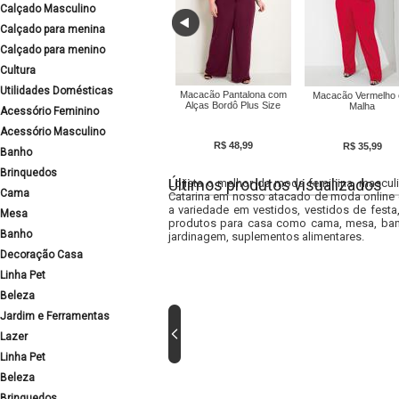
Calçado Masculino
Calçado para menina
Calçado para menino
Cultura
Utilidades Domésticas
Macacão Pantalona com
Macacão Vermelho
Alças Bordô Plus Size
Malha
Acessório Feminino
Acessório Masculino
R$ 48,99
R$ 35,99
Banho
Brinquedos
Últimos produtos visualizados
Lojista o melhor da moda feminina, masculi
Cama
Catarina em nosso atacado de moda online e
a variedade em vestidos, vestidos de fest
Mesa
produtos para casa como cama, mesa, banh
Banho
jardinagem, suplementos alimentares.
Decoração Casa
Linha Pet
Beleza
Jardim e Ferramentas
Lazer
Linha Pet
Beleza
Brinquedos