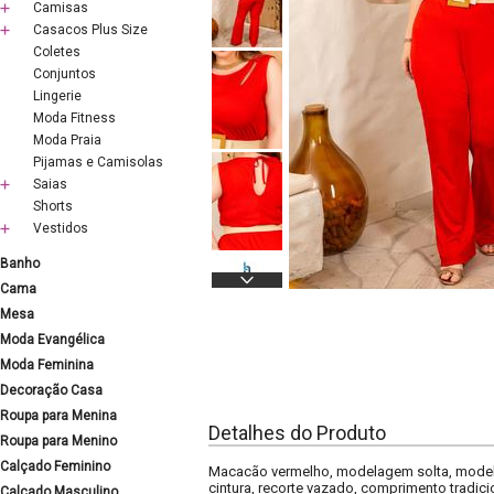
Camisas
Casacos Plus Size
Coletes
Conjuntos
Lingerie
Moda Fitness
Moda Praia
Pijamas e Camisolas
Saias
Shorts
Vestidos
Banho
Cama
Mesa
Moda Evangélica
Moda Feminina
Decoração Casa
Roupa para Menina
Detalhes do Produto
Roupa para Menino
Calçado Feminino
Macacão vermelho, modelagem solta, modelo 
cintura, recorte vazado, comprimento tradicio
Calçado Masculino