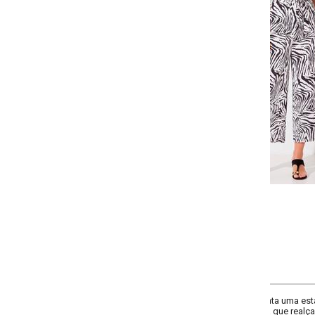
Selecione a quantidade para cada tamanho:
-
-
-
-
+
+
+
P
M
G
GG
COMPRAR
a uma estampa marcante que traz um toque de ousadia e originalidade ao vi
 que realça a silhueta feminina.