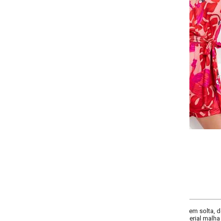
Selecione a quantidade para cada tamanho:
-
-
-
-
+
+
+
P
M
G
GG
COMPRAR
 solta, decote frente v, manga 3/4 estilo evasê, prega, elástico na cintura, 
rial malha fria.