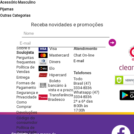
Acessório Masculino
Pijamas
Outras Categorias
Receba novidades e promoções
Sobre o
Visa
Atendimento
Soulojista
Mastercard
Chat On-line
Perguntas
E-mail
Diners
frequentes
Política de
Elo
Vendas
Telefones
Hipercard
Entrega
Todo
Boleto
Formas de
Brasil (47)
bancário à
Pagamento
3334-8336
vista e a prazo
Whatsapp (47)
Segurança e
Transferência
3334-8336
Privacidade
Bradesco
2ª a 6ª das
Como
8:00h às
Comprar
17:00h
Devoluções
Código do
consumidor
Política de
Privacidade