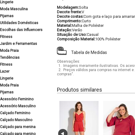
Lingerie
Modelagem:
Solta
Moda Masculina
Decote frente:
V
Pijamas
Decote costas:
Com gota e laço para amarrar
Comprimento:
Curto
Utilidades Domésticas
Material:
Malha de Poliéster
Escolhas das Influencers
Estação:
Verão
Situação de Uso:
Casual
Fitness
Composição Material:
100% Poliéster
Jardim e Ferramentas
Moda Praia
Tabela de Medidas
Tendências
Observações:
Fitness
1.
Imagens meramente ilustrativas. Os acess
2.
Preços válidos para compras na internet e 
Lazer
compras".
Lingerie
Moda Praia
Produtos similares
Pijamas
Acessório Feminino
Acessório Masculino
Calçado Feminino
Calçado Masculino
Calçado para menina
Calçado para menino