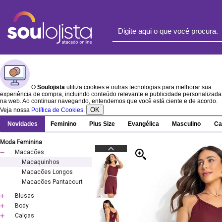
O
Soulojista
utiliza cookies e outras tecnologias para melhorar sua
experiência de compra, incluindo conteúdo relevante e publicidade personalizada
na web. Ao continuar navegando, entendemos que você está ciente e de acordo.
OK
Veja nossa
Política de Cookies
.
Novidades
Feminino
Plus Size
Evangélica
Masculino
Ca
Moda Feminina
Macacões
Macaquinhos
Macacões Longos
Macacões Pantacourt
Blusas
Body
Calças