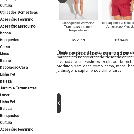
Cultura
Utilidades Domésticas
Acessório Feminino
Macaquinho Vermelh
Macaquinho Vermelho
Acessório Masculino
Amarração Plus Si
Transpassado com
Reguladores
Banho
Brinquedos
R$ 63,99
R$ 29,99
Cama
Últimos produtos visualizados
Lojista o melhor da moda feminina, masculi
Mesa
Catarina em nosso atacado de moda online e
Banho
a variedade em vestidos, vestidos de fest
produtos para casa como cama, mesa, banh
Decoração Casa
jardinagem, suplementos alimentares.
Linha Pet
Beleza
Jardim e Ferramentas
Lazer
Linha Pet
Beleza
Brinquedos
Cultura
Acessório Feminino