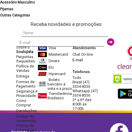
Acessório Masculino
Pijamas
Outras Categorias
Receba novidades e promoções
Sobre o
Visa
Atendimento
Soulojista
Mastercard
Chat On-line
Perguntas
E-mail
Diners
frequentes
Política de
Elo
Vendas
Telefones
Hipercard
Entrega
Todo
Boleto
Formas de
Brasil (47)
bancário à
Pagamento
3334-8336
vista e a prazo
Whatsapp (47)
Segurança e
Transferência
3334-8336
Privacidade
Bradesco
2ª a 6ª das
Como
8:00h às
Comprar
17:00h
Devoluções
Código do
consumidor
Política de
Privacidade