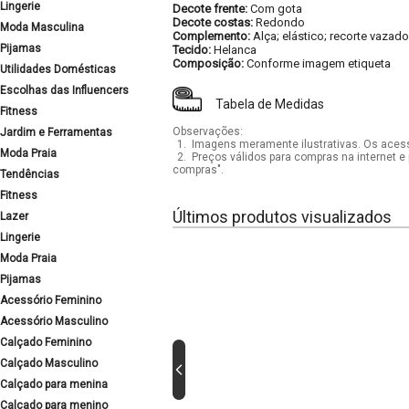
Lingerie
Decote frente:
Com gota
Decote costas:
Redondo
Moda Masculina
Complemento:
Alça; elástico; recorte vazado
Pijamas
Tecido:
Helanca
Composição:
Conforme imagem etiqueta
Utilidades Domésticas
Escolhas das Influencers
Tabela de Medidas
Fitness
Observações:
Jardim e Ferramentas
1.
Imagens meramente ilustrativas. Os acess
Moda Praia
2.
Preços válidos para compras na internet e 
compras".
Tendências
Fitness
Últimos produtos visualizados
Lazer
Lingerie
Moda Praia
Pijamas
Acessório Feminino
Acessório Masculino
Calçado Feminino
Calçado Masculino
Calçado para menina
Calçado para menino