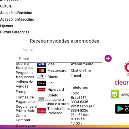
Cultura
Acessório Feminino
Acessório Masculino
Pijamas
Outras Categorias
Receba novidades e promoções
Sobre o
Visa
Atendimento
Soulojista
Mastercard
Chat On-line
Perguntas
E-mail
Diners
frequentes
Política de
Elo
Vendas
Telefones
Hipercard
Entrega
Todo
Boleto
Formas de
Brasil (47)
bancário à
Pagamento
3334-8336
vista e a prazo
Whatsapp (47)
Segurança e
Transferência
3334-8336
Privacidade
Bradesco
2ª a 6ª das
Como
8:00h às
Comprar
17:00h
Devoluções