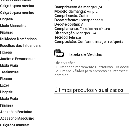
Calçado para menina
Comprimento da manga:
3/4
Modelo da manga:
Ampla
Calçado para menino
Comprimento:
Curto
Lingerie
Decote frente:
Transpassado
Decote costas:
V
Moda Masculina
Complemento:
Elástico na cintura
Pijamas
Observação:
Mangas 3/4
Tecido:
Helanca
Utilidades Domésticas
Composição:
Conforme imagem etiqueta
Escolhas das Influencers
Fitness
Tabela de Medidas
Jardim e Ferramentas
Observações:
Moda Praia
1.
Imagens meramente ilustrativas. Os acess
2.
Preços válidos para compras na internet e 
Tendências
compras".
Fitness
Lazer
Últimos produtos visualizados
Lingerie
Moda Praia
Pijamas
Acessório Feminino
Acessório Masculino
Calçado Feminino