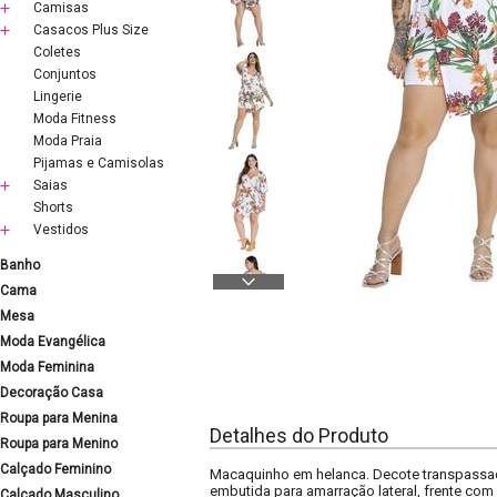
Camisas
Casacos Plus Size
Coletes
Conjuntos
Lingerie
Moda Fitness
Moda Praia
Pijamas e Camisolas
Saias
Shorts
Vestidos
Banho
Cama
Mesa
Moda Evangélica
Moda Feminina
Decoração Casa
Roupa para Menina
Detalhes do Produto
Roupa para Menino
Calçado Feminino
Macaquinho em helanca. Decote transpassado
embutida para amarração lateral, frente com
Calçado Masculino