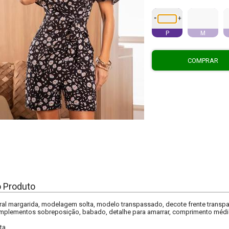
-
+
P
M
COMPRAR
o Produto
ral margarida, modelagem solta, modelo transpassado, decote frente trans
omplementos sobreposição, babado, detalhe para amarrar, comprimento médio
ta