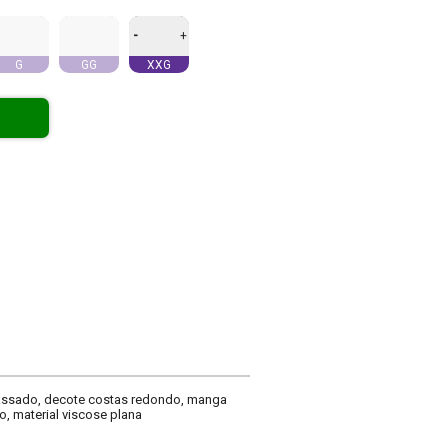
-
+
G
GG
XXG
passado, decote costas redondo, manga
, material viscose plana