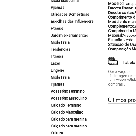
Moda Masculina
Modelo:
Transp
Pijamas
Decote frente:
T
Decote costas:
Utilidades Domésticas
Comprimento d
Escolhas das Influencers
Modelo da man
Complemento:
S
Fitness
Comprimento:
M
Material:
Viscos
Jardim e Ferramentas
Estação:
Verão
Moda Praia
Situação de Us
Composição Mat
Tendências
Fitness
Tabela
Lazer
Lingerie
Observações:
1.
Imagens mera
Moda Praia
2.
Preços válid
Pijamas
compras".
Acessório Feminino
Acessório Masculino
Últimos pro
Calçado Feminino
Calçado Masculino
Calçado para menina
Calçado para menino
Cultura