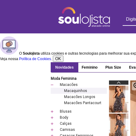
O
Soulojista
utiliza cookies e outras tecnologias para melhorar sua e
OK
Veja nossa
Política de Cookies
.
Novidades
Feminino
Plus Size
Eva
Moda Feminina
Macacões
Macaquinhos
Macacões Longos
Macacões Pantacourt
Blusas
Body
Calças
Camisas
Casacos Femininos