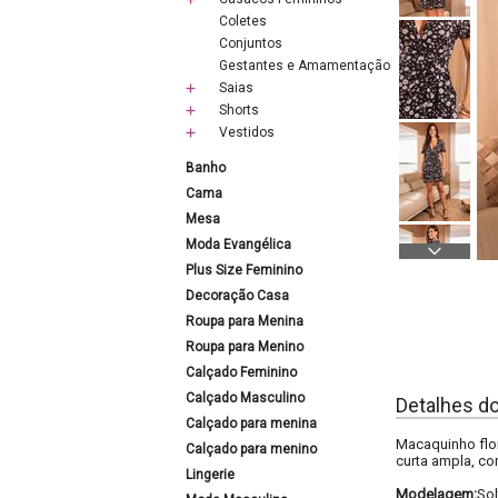
Coletes
Conjuntos
Gestantes e Amamentação
Saias
Shorts
Vestidos
Banho
Cama
Mesa
Moda Evangélica
Plus Size Feminino
Decoração Casa
Roupa para Menina
Roupa para Menino
Calçado Feminino
Calçado Masculino
Detalhes d
Calçado para menina
Macaquinho flo
Calçado para menino
curta ampla, c
Lingerie
Modelagem:
Sol