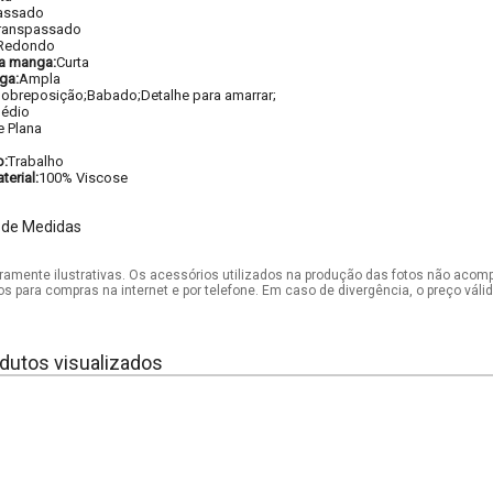
assado
ranspassado
Redondo
a manga:
Curta
ga:
Ampla
obreposição;Babado;Detalhe para amarrar;
édio
e Plana
o:
Trabalho
erial:
100% Viscose
 de Medidas
mente ilustrativas. Os acessórios utilizados na produção das fotos não acom
os para compras na internet e por telefone. Em caso de divergência, o preço vál
dutos visualizados