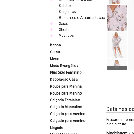
Coletes
Conjuntos
Gestantes e Amamentação
Saias
Shorts
Vestidos
Banho
Cama
Mesa
Moda Evangélica
Plus Size Feminino
Decoração Casa
Roupa para Menina
Roupa para Menino
Calçado Feminino
Calçado Masculino
Detalhes d
Calçado para menina
Macaquinho em 
Calçado para menino
e na cintura.
Lingerie
Modelagem:
So