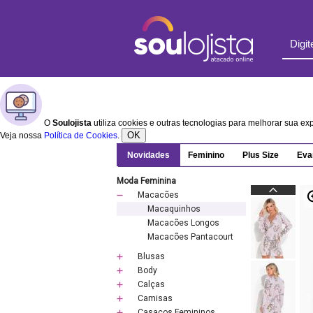
O
Soulojista
utiliza cookies e outras tecnologias para melhorar sua e
OK
Veja nossa
Política de Cookies
.
Novidades
Feminino
Plus Size
Eva
Moda Feminina
Macacões
Macaquinhos
Macacões Longos
Macacões Pantacourt
Blusas
Body
Calças
Camisas
Casacos Femininos