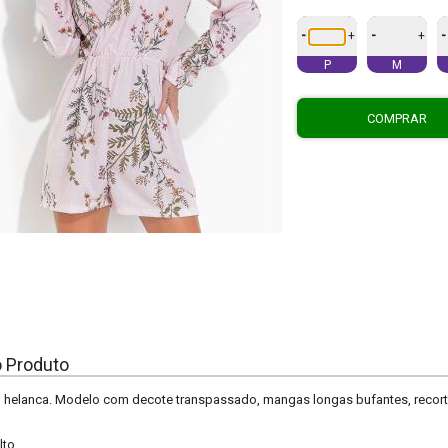
-
-
-
+
+
P
M
COMPRAR
o Produto
helanca. Modelo com decote transpassado, mangas longas bufantes, recorte 
lto