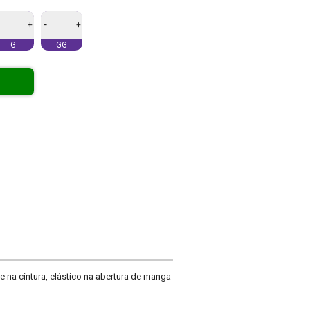
-
+
+
G
GG
na cintura, elástico na abertura de manga