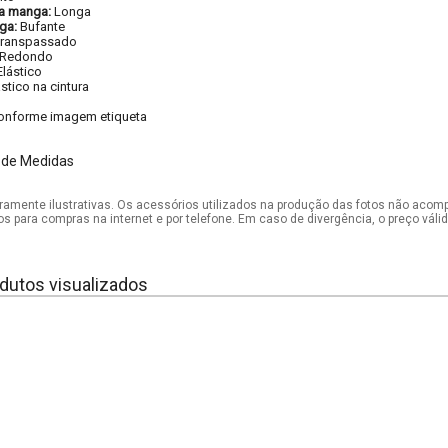
a manga:
Longa
ga:
Bufante
ranspassado
Redondo
Elástico
ástico na cintura
onforme imagem etiqueta
 de Medidas
mente ilustrativas. Os acessórios utilizados na produção das fotos não acom
os para compras na internet e por telefone. Em caso de divergência, o preço vál
dutos visualizados