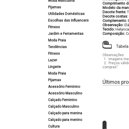
Moda Masculina
Comprimento d
Pijamas
Modelo da man
Decote frente:
T
Utilidades Domésticas
Decote costas:
Escolhas das Influencers
Complemento:
Observação:
El
Fitness
Tecido:
Helanca
Composição:
C
Jardim e Ferramentas
Moda Praia
Tabela
Tendências
Fitness
Observações:
1.
Imagens mera
Lazer
2.
Preços válid
Lingerie
compras".
Moda Praia
Pijamas
Últimos pro
Acessório Feminino
Acessório Masculino
Calçado Feminino
Calçado Masculino
Calçado para menina
Calçado para menino
Cultura