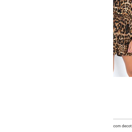
Selecione a quantidade para cada tamanho:
-
-
-
+
+
+
P
M
G
GG
COMPRAR
com decote redondo, mangas com punhos franzidos e elástico na cintura. 