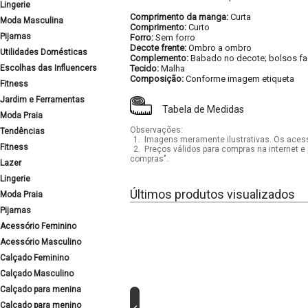
Lingerie
Comprimento da manga:
Curta
Moda Masculina
Comprimento:
Curto
Pijamas
Forro:
Sem forro
Decote frente:
Ombro a ombro
Utilidades Domésticas
Complemento:
Babado no decote; bolsos faca
Escolhas das Influencers
Tecido:
Malha
Composição:
Conforme imagem etiqueta
Fitness
Jardim e Ferramentas
Tabela de Medidas
Moda Praia
Observações:
Tendências
1.
Imagens meramente ilustrativas. Os acess
Fitness
2.
Preços válidos para compras na internet e 
compras".
Lazer
Lingerie
Últimos produtos visualizados
Moda Praia
Pijamas
Acessório Feminino
Acessório Masculino
Calçado Feminino
Calçado Masculino
Calçado para menina
Calçado para menino