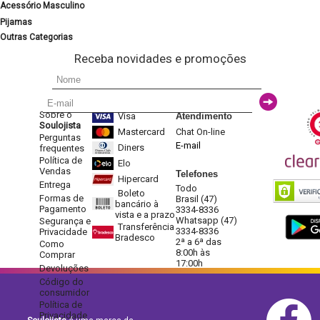
Acessório Masculino
Pijamas
Outras Categorias
Receba novidades e promoções
Sobre o
Visa
Atendimento
Soulojista
Mastercard
Chat On-line
Perguntas
E-mail
Diners
frequentes
Política de
Elo
Vendas
Telefones
Hipercard
Entrega
Todo
Boleto
Formas de
Brasil (47)
bancário à
Pagamento
3334-8336
vista e a prazo
Whatsapp (47)
Segurança e
Transferência
3334-8336
Privacidade
Bradesco
2ª a 6ª das
Como
8:00h às
Comprar
17:00h
Devoluções
Código do
consumidor
Política de
Privacidade