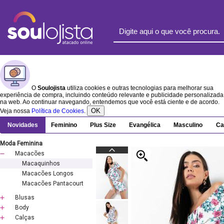
O
Soulojista
utiliza cookies e outras tecnologias para melhorar sua
experiência de compra, incluindo conteúdo relevante e publicidade personalizada
na web. Ao continuar navegando, entendemos que você está ciente e de acordo.
OK
Veja nossa
Política de Cookies
.
Novidades
Feminino
Plus Size
Evangélica
Masculino
Ca
Moda Feminina
Macacões
Macaquinhos
Macacões Longos
Macacões Pantacourt
Blusas
Body
Calças