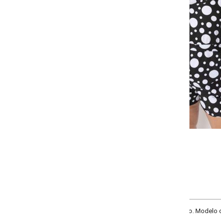
Selecione a quantidade para cada tamanho:
-
-
-
-
+
+
+
G
GG
XXG
XLG
COMPRAR
 Modelo com decote V, gota com amarração nas costas, mangas curtas, elást