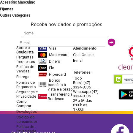
Acessório Masculino
Pijamas
Outras Categorias
Receba novidades e promoções
Sobre o
Visa
Atendimento
Soulojista
Mastercard
Chat On-line
Perguntas
E-mail
Diners
frequentes
Política de
Elo
Vendas
Telefones
Hipercard
Entrega
Todo
Boleto
Formas de
Brasil (47)
bancário à
Pagamento
3334-8336
vista e a prazo
Whatsapp (47)
Segurança e
Transferência
3334-8336
Privacidade
Bradesco
2ª a 6ª das
Como
8:00h às
Comprar
17:00h
Devoluções
Código do
consumidor
Política de
Privacidade