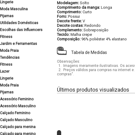
Lingerie
Modelagem:
Solto
Comprimento da manga:
Longa
Moda Masculina
Comprimento:
Curto
Pijamas
Forro:
Possui
Decote frente:
V
Utilidades Domésticas
Decote costas:
Redondo
Escolhas das Influencers
Complemento:
Sobreposição
Tecido:
Malha crepe
Fitness
Composição:
96% poliéster 4% elastano
Jardim e Ferramentas
Moda Praia
Tabela de Medidas
Tendências
Observações:
Fitness
1.
Imagens meramente ilustrativas. Os acess
2.
Preços válidos para compras na internet e 
Lazer
compras".
Lingerie
Moda Praia
Últimos produtos visualizados
Pijamas
Acessório Feminino
Acessório Masculino
Calçado Feminino
Calçado Masculino
Calçado para menina
Calçado para menino