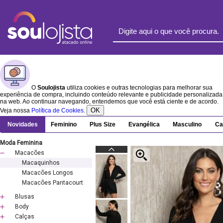
O
Soulojista
utiliza cookies e outras tecnologias para melhorar sua
experiência de compra, incluindo conteúdo relevante e publicidade personalizada
na web. Ao continuar navegando, entendemos que você está ciente e de acordo.
OK
Veja nossa
Política de Cookies
.
Novidades
Feminino
Plus Size
Evangélica
Masculino
Ca
Moda Feminina
Macacões
Macaquinhos
Macacões Longos
Macacões Pantacourt
Blusas
Body
Calças