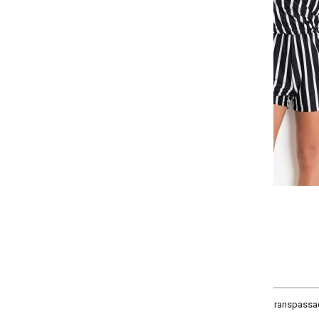
Selecione:
Selecione a quantidade para cada tamanho:
-
-
-
-
+
+
+
P
M
G
GG
COMPRAR
anspassado com alças reguláveis, elástico na cintura.