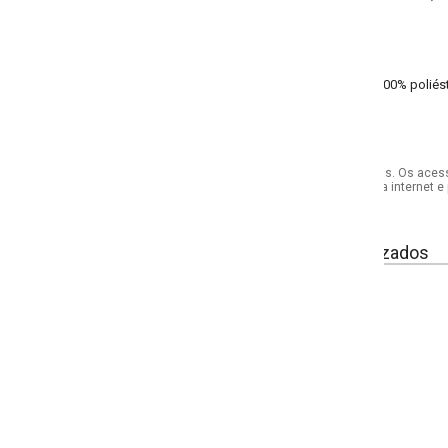
00% poliéster helanca - meia malha
s. Os acessórios utilizados na produção das fotos não acompanham o produto.
internet e por telefone. Em caso de divergência, o preço válido será sempre aq
izados