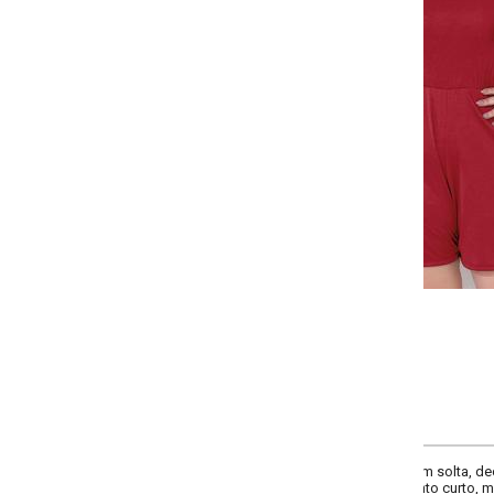
-
+
G
GG
XXG
XLG
COMPRAR
solta, decote frente redondo, decote costas com gota e amarração, com ba
to curto, material malha de poliéster.