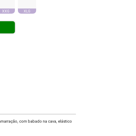
XXG
XLG
amarração, com babado na cava, elástico