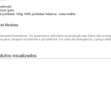
Redondo
Com gota
e poliéster 130g 100% poliéster helanca - meia malha
 de Medidas
mente ilustrativas. Os acessórios utilizados na produção das fotos não acom
os para compras na internet e por telefone. Em caso de divergência, o preço vál
dutos visualizados