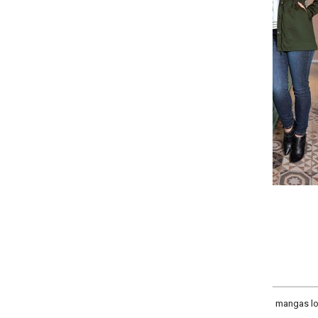
Selecione a quantidade para cada tamanho:
-
-
-
+
+
P
M
G
GG
COMPRAR
 mangas longas, elástico nas costas, amarração na frente, bolsos funcionai