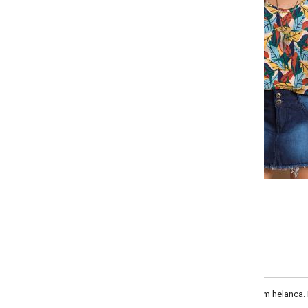
Selecione:
Selecione a quantidade para cada tamanho:
-
-
-
-
+
+
+
P
M
G
GG
COMPRAR
 helanca. Modelo sem mangas, com decote redondo e costas nadador. Cor: Fl