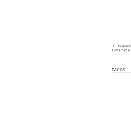
s. Os acessórios utilizados na produção das fotos não acompanham o produto.
internet e por telefone. Em caso de divergência, o preço válido será sempre aq
izados