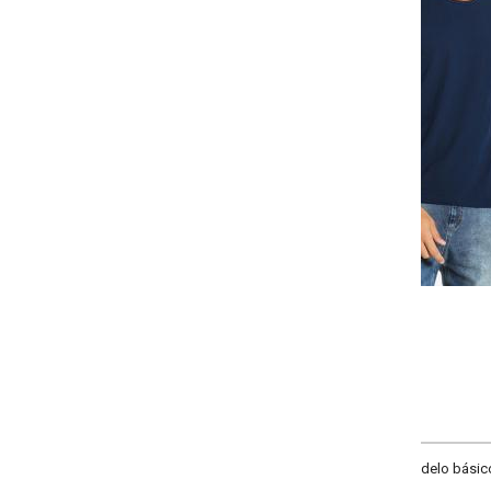
Selecione a quantidade para cada tamanho:
-
-
-
+
+
+
P
M
G
GG
COMPRAR
delo básico com decote redondo e sem mangas.