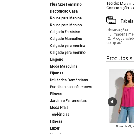
Tecido:
Meia ma
Plus Size Feminino
Composição:
C
Decoração Casa
Roupa para Menina
Tabela
Roupa para Menino
Observações:
Calçado Feminino
1.
Imagens mera
2.
Preços válid
Calçado Masculino
compras".
Calçado para menina
Calçado para menino
Produtos si
Lingerie
Moda Masculina
Pijamas
Utilidades Domésticas
Escolhas das Influencers
Fitness
Jardim e Ferramentas
Moda Praia
Tendências
Fitness
Blusa de Alç
Lazer