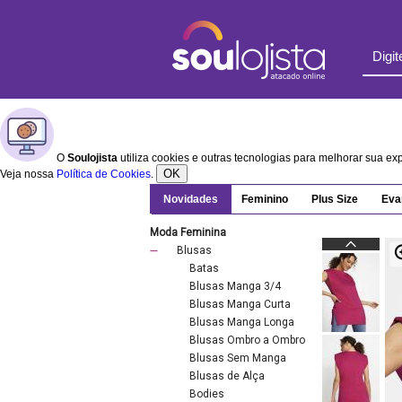
O
Soulojista
utiliza cookies e outras tecnologias para melhorar sua e
OK
Veja nossa
Política de Cookies
.
Novidades
Feminino
Plus Size
Eva
Moda Feminina
Blusas
Batas
Blusas Manga 3/4
Blusas Manga Curta
Blusas Manga Longa
Blusas Ombro a Ombro
Blusas Sem Manga
Blusas de Alça
Bodies