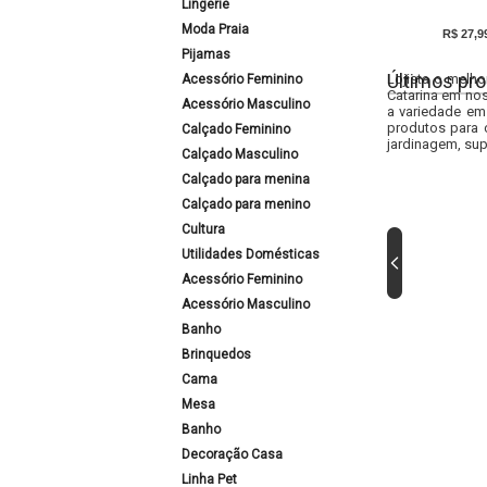
Lingerie
Moda Praia
R$ 27,9
Pijamas
Últimos pro
Lojista o melho
Acessório Feminino
Catarina em nos
Acessório Masculino
a variedade em
produtos para 
Calçado Feminino
jardinagem, sup
Calçado Masculino
Calçado para menina
Calçado para menino
Cultura
Utilidades Domésticas
Acessório Feminino
Acessório Masculino
Banho
Brinquedos
Cama
Mesa
Banho
Decoração Casa
Linha Pet