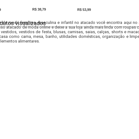
R$ 38,79
9
R$ 53,99
dutos visualizados
r da moda feminina, masculina e infantil no atacado você encontra aqui no
so atacado de moda online e deixe a sua loja ainda mais linda com roupas c
 vestidos, vestidos de festa, blusas, camisas, saias, calças, shorts e m
casa como cama, mesa, banho, utilidades domésticas, organização e limpe
lementos alimentares.