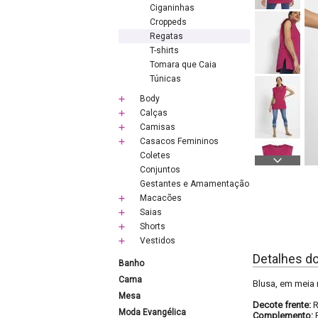
Ciganinhas
Croppeds
Regatas
T-shirts
Tomara que Caia
Túnicas
Body
Calças
Camisas
Casacos Femininos
Coletes
Conjuntos
Gestantes e Amamentação
Macacões
Saias
Shorts
Vestidos
Detalhes d
Banho
Cama
Blusa, em meia 
Mesa
Decote frente:
Moda Evangélica
Complemento: