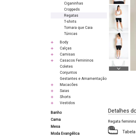
Ciganinhas
Croppeds
Regatas
T-shirts
Tomara que Caia
Túnicas
Body
Calças
Camisas
Casacos Femininos
Coletes
Conjuntos
Gestantes e Amamentação
Macacões
Saias
Shorts
Vestidos
Detalhes d
Banho
Cama
Regata feminin
Mesa
Tabela
Moda Evangélica