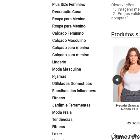
Plus Size Feminino
Observações:
1.
Imagens mera
Decoração Casa
2.
Preços válid
compras".
Roupa para Menina
Roupa para Menino
Produtos si
Calçado Feminino
Calçado Masculino
Calçado para menina
Calçado para menino
Lingerie
Moda Masculina
Pijamas
Utilidades Domésticas
Escolhas das Influencers
Fitness
Jardim e Ferramentas
Regata Branca 
Renda Plus 
Moda Praia
Tendências
R$ 32,9
Fitness
Lazer
Últimos pro
Lojista o melho