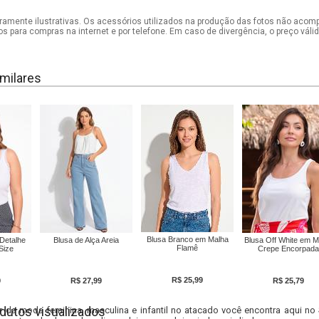
mente ilustrativas. Os acessórios utilizados na produção das fotos não acom
os para compras na internet e por telefone. Em caso de divergência, o preço vál
milares
Blusa Branco em Malha
Detalhe
Blusa de Alça Areia
Blusa Off White em M
Flamê
Size
Crepe Encorpada
R$ 25,99
9
R$ 27,99
R$ 25,79
dutos visualizados
r da moda feminina, masculina e infantil no atacado você encontra aqui no