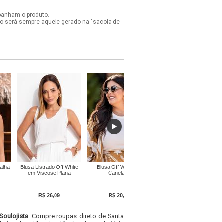
panham o produto.
ido será sempre aquele gerado na "sacola de
alha
Blusa Listrado Off White
Blusa Off White em
Blusa Off White em Tecido
em Viscose Plana
Canelado
Laise
R$ 26,09
R$ 20,69
R$ 88,99
Soulojista
. Compre roupas direto de Santa