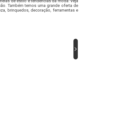
heias de estilo e tendências da moda. Veja
acacão. Também temos uma grande oferta de
za, brinquedos, decoração, ferramentas e