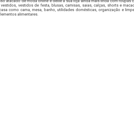
so atacado de moda online e deixe a sua loja ainda mais linda com roupas c
 vestidos, vestidos de festa, blusas, camisas, saias, calças, shorts e m
casa como cama, mesa, banho, utilidades domésticas, organização e limpe
lementos alimentares.