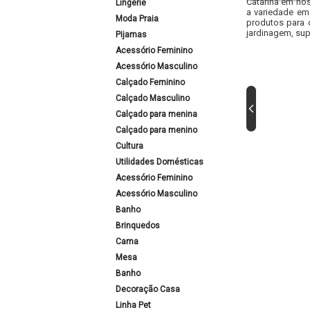
Catarina em nos
Lingerie
a variedade em
Moda Praia
produtos para 
jardinagem, sup
Pijamas
Acessório Feminino
Acessório Masculino
Calçado Feminino
Calçado Masculino
Calçado para menina
Calçado para menino
Cultura
Utilidades Domésticas
Acessório Feminino
Acessório Masculino
Banho
Brinquedos
Cama
Mesa
Banho
Decoração Casa
Linha Pet