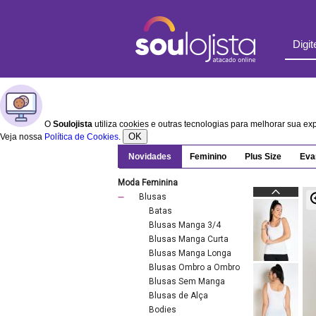
O
Soulojista
utiliza cookies e outras tecnologias para melhorar sua e
OK
Veja nossa
Política de Cookies
.
Novidades
Feminino
Plus Size
Eva
Moda Feminina
Blusas
Batas
Blusas Manga 3/4
Blusas Manga Curta
Blusas Manga Longa
Blusas Ombro a Ombro
Blusas Sem Manga
Blusas de Alça
Bodies