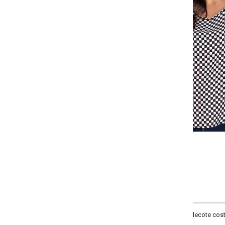
Selecione a quantidade para cada tamanho:
-
-
-
+
+
+
P
M
G
GG
COMPRAR
decote costas com gota e botão, complementos barra arredondada, material 