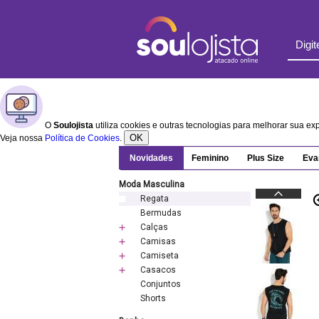
O
Soulojista
utiliza cookies e outras tecnologias para melhorar sua e
OK
Veja nossa
Política de Cookies
.
Novidades
Feminino
Plus Size
Eva
Moda Masculina
Regata
Bermudas
Calças
Camisas
Camiseta
Casacos
Conjuntos
Shorts