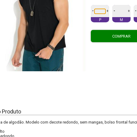
-
-
-
+
+
P
M
COMPRAR
o Produto
a de algodão. Modelo com decote redondo, sem mangas, bolso frontal funcio
lto
Redondo