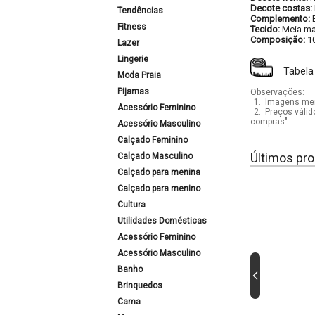
Decote costas:
Tendências
Complemento:
Fitness
Tecido:
Meia ma
Composição:
1
Lazer
Lingerie
Tabela
Moda Praia
Pijamas
Observações:
1.
Imagens mera
Acessório Feminino
2.
Preços válid
compras".
Acessório Masculino
Calçado Feminino
Últimos pro
Calçado Masculino
Calçado para menina
Calçado para menino
Cultura
Utilidades Domésticas
Acessório Feminino
Acessório Masculino
Banho
Brinquedos
Cama