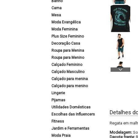
Banho
Cama
Mesa
Moda Evangélica
Moda Feminina
Plus Size Feminino
Decoração Casa
Roupa para Menina
Roupa para Menino
Calçado Feminino
Calçado Masculino
Calçado para menina
Calçado para menino
Lingerie
Pijamas
Utilidades Domésticas
Detalhes d
Escolhas das Influencers
Fitness
Regata em malh
Jardim e Ferramentas
Modelagem:
So
Moda Praia
Decote frente: