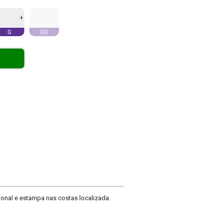
+
G
GG
nal e estampa nas costas localizada.