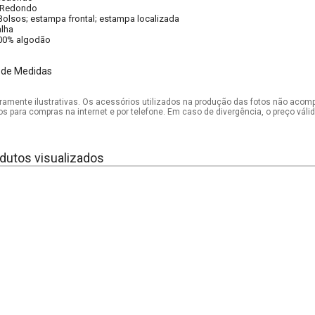
Redondo
Bolsos; estampa frontal; estampa localizada
lha
00% algodão
 de Medidas
mente ilustrativas. Os acessórios utilizados na produção das fotos não acom
os para compras na internet e por telefone. Em caso de divergência, o preço vál
dutos visualizados