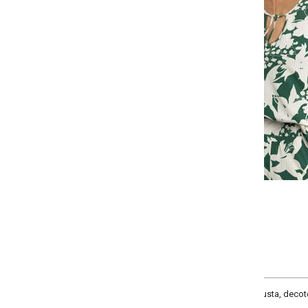
Selecione a quantidade para cada tamanho:
-
-
+
+
P
M
G
GG
COMPRAR
ta, decote frente gota e amarração, material malha de viscose com elastano