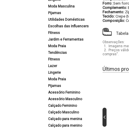
Forro:
Sem forr
Moda Masculina
Complemento:
Fechamento:
Zí
Pijamas
Tecido:
Crepe (
Utilidades Domésticas
Composição:
C
Escolhas das Influencers
Fitness
Tabela
Jardim e Ferramentas
Observações:
Moda Praia
1.
Imagens mera
2.
Preços válid
Tendências
compras".
Fitness
Lazer
Últimos pro
Lingerie
Moda Praia
Pijamas
Acessório Feminino
Acessório Masculino
Calçado Feminino
Calçado Masculino
Calçado para menina
Calçado para menino