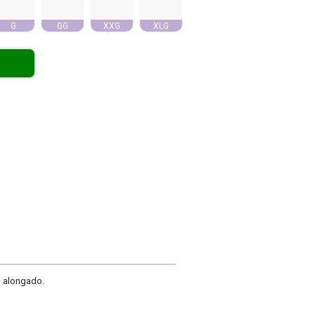
G
GG
XXG
XLG
o alongado.