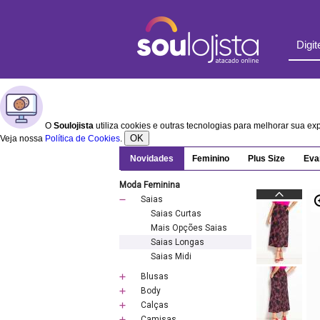
O
Soulojista
utiliza cookies e outras tecnologias para melhorar sua e
OK
Veja nossa
Política de Cookies
.
Novidades
Feminino
Plus Size
Eva
Moda Feminina
Saias
Saias Curtas
Mais Opções Saias
Saias Longas
Saias Midi
Blusas
Body
Calças
Camisas