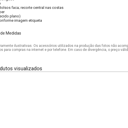
o
Bolsos faca; recorte central nas costas
per
tecido plano)
onforme imagem etiqueta
 de Medidas
mente ilustrativas. Os acessórios utilizados na produção das fotos não acom
os para compras na internet e por telefone. Em caso de divergência, o preço vál
dutos visualizados