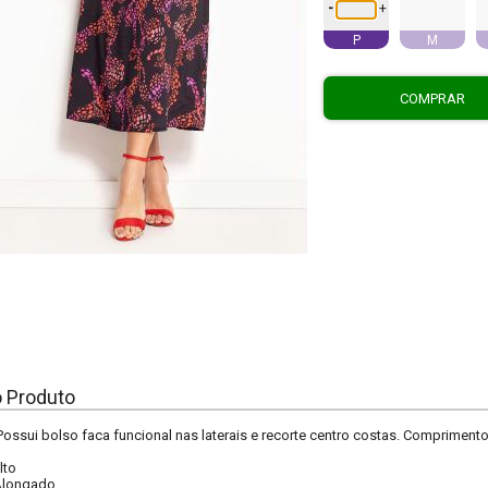
-
+
P
M
COMPRAR
o Produto
Possui bolso faca funcional nas laterais e recorte centro costas. Compriment
lto
Alongado