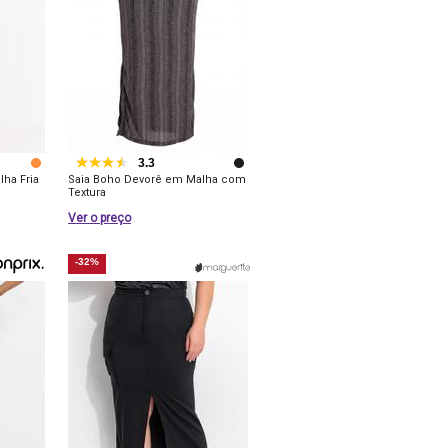
3.3
ha Fria
Saia Boho Devorê em Malha com
Textura
Ver o preço
-32%