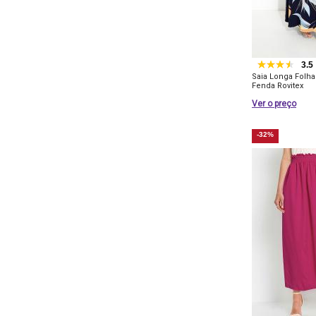
3.5
Saia Longa Folh
Fenda Rovitex
Ver o preço
-32%