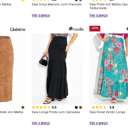
m Malha
Saia Onça Marrom com Franzido
Saia Preto em Malha Can
Texturizada
Ver o preço
Ver o preço
-32%
4.5
3.8
strato em Malha
Saia Longa Preta com Camadas
Saia Floral Verde Longa
Ver o preço
Ver o preço