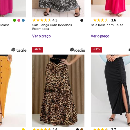
4.3
3.6
 Malha
Saia Longa com Recortes
Saia Rosa com Bolso
Estampada
Ver o preço
Ver o preço
-32%
-31%
4.6
3.7