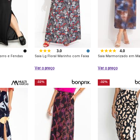
3.0
4.0
orro e Fendas
Saia Lg Floral Marinho com Faixa
Saia Marmorizado em Mal
Ver o preço
Ver o preço
-32%
-32%