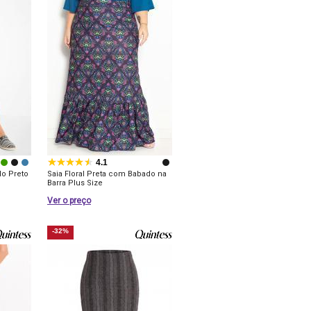
4.1
o Preto
Saia Floral Preta com Babado na
Barra Plus Size
Ver o preço
-32%