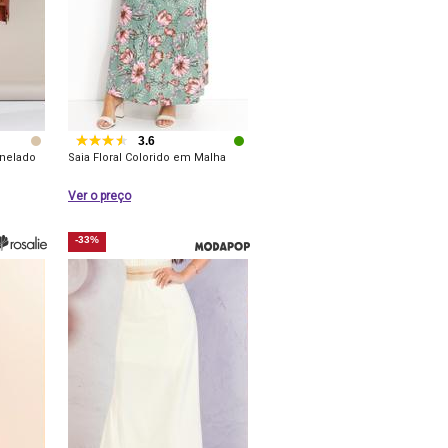
3.6
anelado
Saia Floral Colorido em Malha
Ver o preço
-33%