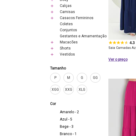
Calças
Camisas
Casacos Femininos
Coletes
Conjuntos
Gestantes e Amamentação
Macacões
4.3
Saia Camadas Az
Shorts
Vestidos
Ver o preço
Tamanho
P
M
G
GG
XGG
XXG
XLG
Cor
Amarelo - 2
Azul - 5
Bege - 3
Branco - 1