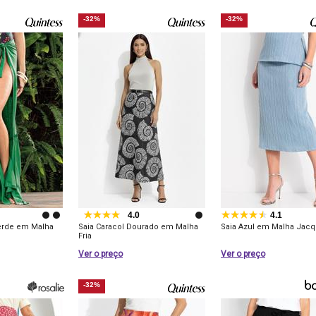
-32%
-32%
4.0
4.1
Verde em Malha
Saia Caracol Dourado em Malha
Saia Azul em Malha Jacq
Fria
Ver o preço
Ver o preço
-32%