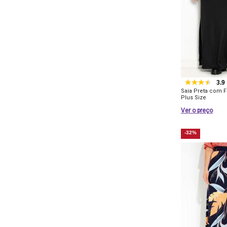
3.9
Saia Preta com F
Plus Size
Ver o preço
-32%