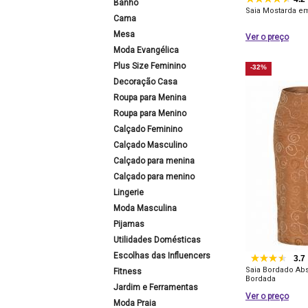
Banho
Saia Mostarda e
Cama
Mesa
Ver o preço
Moda Evangélica
Plus Size Feminino
-32%
Decoração Casa
Roupa para Menina
Roupa para Menino
Calçado Feminino
Calçado Masculino
Calçado para menina
Calçado para menino
Lingerie
Moda Masculina
Pijamas
Utilidades Domésticas
Escolhas das Influencers
3.7
Saia Bordado Ab
Fitness
Bordada
Jardim e Ferramentas
Ver o preço
Moda Praia