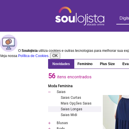
O
Soulojista
utiliza cookies e outras tecnologias para melhorar sua e
OK
Veja nossa
Política de Cookies
.
Novidades
Feminino
Plus Size
Eva
56
itens encontrados
Moda Feminina
Saias
Saias Curtas
Mais Opções Saias
Saias Longas
Saias Midi
Blusas
Body