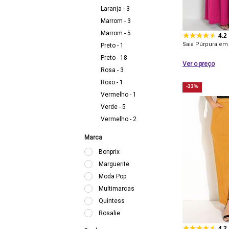
Laranja - 3
Marrom - 3
Marrom - 5
4.2
Saia Púrpura em
Preto - 1
Preto - 18
Ver o preço
Rosa - 3
Roxo - 1
-33%
Vermelho - 1
Verde - 5
Vermelho - 2
Marca
Bonprix
Marguerite
Moda Pop
Multimarcas
Quintess
Rosalie
4.2