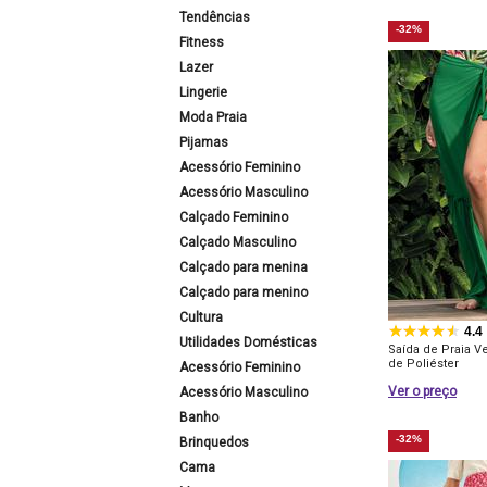
Tendências
-32%
Fitness
Lazer
Lingerie
Moda Praia
Pijamas
Acessório Feminino
Acessório Masculino
Calçado Feminino
Calçado Masculino
Calçado para menina
Calçado para menino
Cultura
4.4
Utilidades Domésticas
Saída de Praia 
de Poliéster
Acessório Feminino
Ver o preço
Acessório Masculino
Banho
-32%
Brinquedos
Cama