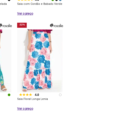
elada
Saia com Cordão e Babado Verde
Ver o preço
-32%
4.0
Saia Floral Longa Lenia
Ver o preço