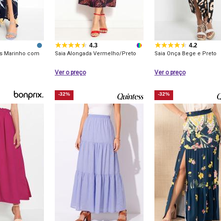
4.3
4.2
as Marinho com
Saia Alongada Vermelho/Preto
Saia Onça Bege e Preto
Ver o preço
Ver o preço
-32%
-32%