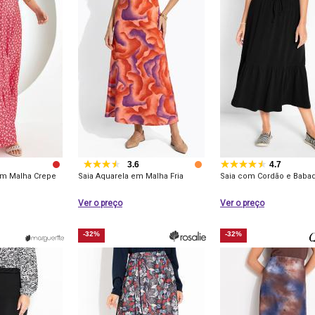
3.6
4.7
 em Malha Crepe
Saia Aquarela em Malha Fria
Saia com Cordão e Babad
Ver o preço
Ver o preço
-32%
-32%