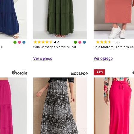
4.2
3.8
ul
Saia Camadas Verde Militar
Saia Marrom Claro em C
Ver o preço
Ver o preço
-33%