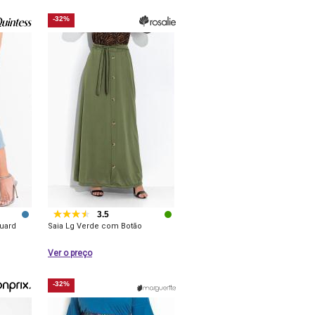
-32%
3.5
uard
Saia Lg Verde com Botão
Ver o preço
-32%