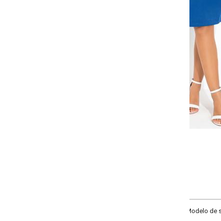
-
-
-
-
+
+
+
36
38
40
42
COMPRAR
Modelo de saia lápis, com fechamento nas costas com zíper com recorte com f