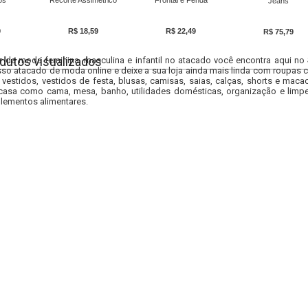
os
Recorte Assimétrico
Frontal e Fenda
Jeans
9
R$ 18,59
R$ 22,49
R$ 75,79
dutos visualizados
r da moda feminina, masculina e infantil no atacado você encontra aqui no
so atacado de moda online e deixe a sua loja ainda mais linda com roupas c
 vestidos, vestidos de festa, blusas, camisas, saias, calças, shorts e m
casa como cama, mesa, banho, utilidades domésticas, organização e limpe
lementos alimentares.