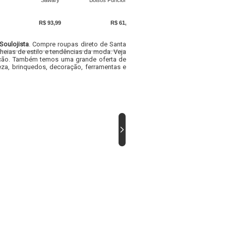
Sawary
Bolsos Funcionais Sawary
R$ 93,99
R$ 61,09
Soulojista
. Compre roupas direto de Santa
heias de estilo e tendências da moda. Veja
acacão. Também temos uma grande oferta de
za, brinquedos, decoração, ferramentas e