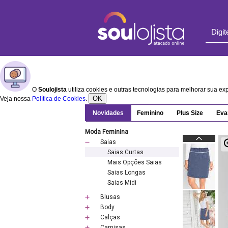
O
Soulojista
utiliza cookies e outras tecnologias para melhorar sua e
OK
Veja nossa
Política de Cookies
.
Novidades
Feminino
Plus Size
Eva
Moda Feminina
Saias
Saias Curtas
Mais Opções Saias
Saias Longas
Saias Midi
Blusas
Body
Calças
Camisas