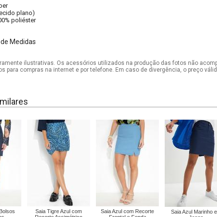
per
tecido plano)
00% poliéster
 de Medidas
mente ilustrativas. Os acessórios utilizados na produção das fotos não acom
os para compras na internet e por telefone. Em caso de divergência, o preço vál
milares
Bolsos
Saia Tigre Azul com
Saia Azul com Recorte
Saia Azul Marinho 