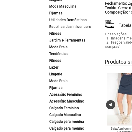
Fechamento:
Zí
Moda Masculina
Tecido:
Crepe (
Composição:
1
Pijamas
Utilidades Domésticas
Tabela
Escolhas das Influencers
Fitness
Observações:
1.
Imagens mera
Jardim e Ferramentas
2.
Preços válid
compras".
Moda Praia
Tendências
Fitness
Produtos si
Lazer
Lingerie
Moda Praia
Pijamas
Acessório Feminino
Acessório Masculino
Calçado Feminino
Calçado Masculino
Calçado para menina
Calçado para menino
Saia Azul com 