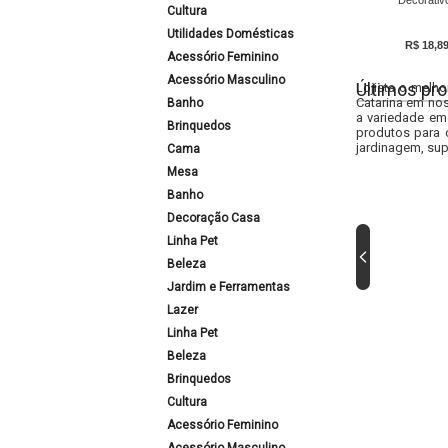
Decorativ
Cultura
Utilidades Domésticas
R$ 18,8
Acessório Feminino
Acessório Masculino
Últimos pro
Lojista o melho
Catarina em nos
Banho
a variedade em
Brinquedos
produtos para 
jardinagem, sup
Cama
Mesa
Banho
Decoração Casa
Linha Pet
Beleza
Jardim e Ferramentas
Lazer
Linha Pet
Beleza
Brinquedos
Cultura
Acessório Feminino