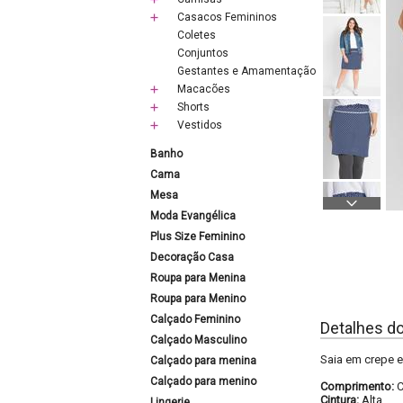
Casacos Femininos
Coletes
Conjuntos
Gestantes e Amamentação
Macacões
Shorts
Vestidos
Banho
Cama
Mesa
Moda Evangélica
Plus Size Feminino
Decoração Casa
Roupa para Menina
Roupa para Menino
Calçado Feminino
Detalhes d
Calçado Masculino
Saia em crepe e
Calçado para menina
Calçado para menino
Comprimento:
C
Cintura:
Alta
Lingerie