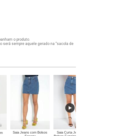
panham o produto.
ido será sempre aquele gerado na "sacola de
Saia Jeans com Bolsos
Saia Curta Jeans com
em