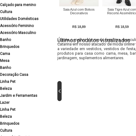
Calçado para menino
Saia Azul com Bolsos
Saia Tigre Azul co
Cultura
Decorativos
Recorte Assimétric
Utilidades Domésticas
Acessório Feminino
R$ 18,89
R$ 18,59
Acessório Masculino
Últimos produtos visualizados
Lojista o melhor da moda feminina, masculi
Banho
Catarina em nosso atacado de moda online e
Brinquedos
a variedade em vestidos, vestidos de fest
produtos para casa como cama, mesa, banh
Cama
jardinagem, suplementos alimentares.
Mesa
Banho
Decoração Casa
Linha Pet
Beleza
Jardim e Ferramentas
Lazer
Linha Pet
Beleza
Brinquedos
Cultura