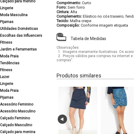
Calçado para menino
Comprimento:
Curto
Forro:
Sem forro
Lingerie
Cintura:
Alta
Moda Masculina
Complemento:
Elástico no cós traseiro; fend
Tecido:
Malha crepe
Pijamas
Composição:
Conforme imagem etiqueta
Utilidades Domésticas
Escolhas das Influencers
Tabela de Medidas
Fitness
Observações:
Jardim e Ferramentas
1.
Imagens meramente ilustrativas. Os acess
2.
Preços válidos para compras na internet e 
Moda Praia
compras".
Tendências
Fitness
Produtos similares
Lazer
Lingerie
Moda Praia
Pijamas
Acessório Feminino
Acessório Masculino
Calçado Feminino
Calçado Masculino
Calçado para menina