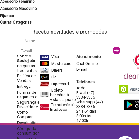
Acessório Feminino
Acessório Masculino
Pijamas
Outras Categorias
Receba novidades e promoções
Sobre o
Visa
Atendimento
Soulojista
Mastercard
Chat On-line
Perguntas
E-mail
Diners
frequentes
Política de
Elo
Vendas
Telefones
Hipercard
Entrega
Todo
Boleto
Formas de
Brasil (47)
bancário à
Pagamento
3334-8336
vista e a prazo
Whatsapp (47)
Segurança e
Transferência
3334-8336
Privacidade
Bradesco
2ª a 6ª das
Como
8:00h às
Comprar
17:00h
Devoluções
Código do
consumidor
Política de