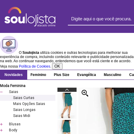
O
Soulojista
utiliza cookies e outras tecnologias para melhorar sua
experiência de compra, incluindo conteúdo relevante e publicidade personalizada
na web. Ao continuar navegando, entendemos que você está ciente e de acordo.
OK
Veja nossa
Política de Cookies
.
Novidades
Feminino
Plus Size
Evangélica
Masculino
Ca
Moda Feminina
Saias
Saias Curtas
Mais Opções Saias
Saias Longas
Saias Midi
Blusas
Body