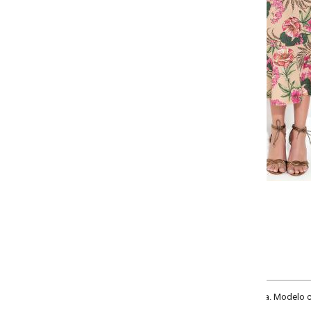
-
-
-
-
+
+
+
P
M
G
GG
COMPRAR
 Modelo com elástico na cintura, babado na barra estili peplum e recorte cent