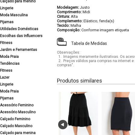
Calçado para menino
Modelagem:
Justo
Lingerie
Comprimento:
Midi
Moda Masculina
Cintura:
Alta
Complemento:
Elástico; fenda(s)
Pijamas
Tecido:
Malha
Utilidades Domésticas
Composição:
Conforme imagem etiqueta
Escolhas das Influencers
Fitness
Tabela de Medidas
Jardim e Ferramentas
Observações:
Moda Praia
1.
Imagens meramente ilustrativas. Os acess
2.
Preços válidos para compras na internet e 
Tendências
compras".
Fitness
Lazer
Produtos similares
Lingerie
Moda Praia
Pijamas
Acessório Feminino
Acessório Masculino
Calçado Feminino
Calçado Masculino
Calçado para menina