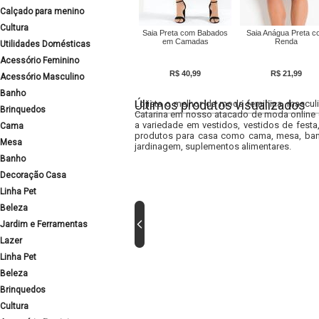
Calçado para menino
Cultura
Saia Preta com Babados
Saia Anágua Preta c
em Camadas
Renda
Utilidades Domésticas
Acessório Feminino
R$ 40,99
R$ 21,99
Acessório Masculino
Banho
Últimos produtos visualizados
Lojista o melhor da moda feminina, masculi
Brinquedos
Catarina em nosso atacado de moda online e
a variedade em vestidos, vestidos de fest
Cama
produtos para casa como cama, mesa, banh
Mesa
jardinagem, suplementos alimentares.
Banho
Decoração Casa
Linha Pet
Beleza
Jardim e Ferramentas
Lazer
Linha Pet
Beleza
Brinquedos
Cultura