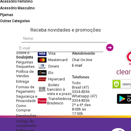
Acessório Feminino
Acessório Masculino
Pijamas
Outras Categorias
Receba novidades e promoções
Sobre o
Visa
Atendimento
Soulojista
Mastercard
Chat On-line
Perguntas
E-mail
Diners
frequentes
Política de
Elo
Vendas
Telefones
Hipercard
Entrega
Todo
Boleto
Formas de
Brasil (47)
bancário à
Pagamento
3334-8336
vista e a prazo
Whatsapp (47)
Segurança e
Transferência
3334-8336
Privacidade
Bradesco
2ª a 6ª das
Como
8:00h às
Comprar
17:00h
Devoluções
Código do
consumidor
Política de