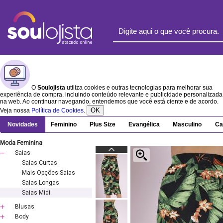
O
Soulojista
utiliza cookies e outras tecnologias para melhorar sua
experiência de compra, incluindo conteúdo relevante e publicidade personalizada
na web. Ao continuar navegando, entendemos que você está ciente e de acordo.
OK
Veja nossa
Política de Cookies
.
Novidades
Feminino
Plus Size
Evangélica
Masculino
Ca
Moda Feminina
Saias
Saias Curtas
Mais Opções Saias
Saias Longas
Saias Midi
Blusas
Body