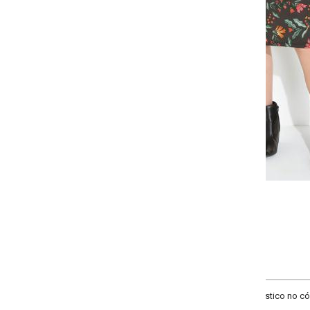
Selecione a quantidade para cada tamanho:
-
-
-
-
+
+
+
P
M
G
GG
COMPRAR
ico no cós, com fenda na lateral e recorte central nas costas. Cintura alta. 