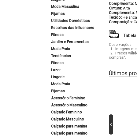
Comprimento:
M
Moda Masculina
Cintura:
Alta
Complemento:
Pijamas
Tecido:
Helanca
Utilidades Domésticas
Composição:
C
Escolhas das Influencers
Fitness
Tabela
Jardim e Ferramentas
Observações:
Moda Praia
1.
Imagens mera
2.
Preços válid
Tendências
compras".
Fitness
Lazer
Últimos pro
Lingerie
Moda Praia
Pijamas
Acessório Feminino
Acessório Masculino
Calçado Feminino
Calçado Masculino
Calçado para menina
Calçado para menino