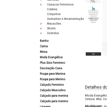
Casacos Femininos
Coletes
Conjuntos
Gestantes e Amamentação
Macacões
Shorts
Vestidos
Banho
Cama
Mesa
Moda Evangélica
Plus Size Feminino
Decoração Casa
Roupa para Menina
Roupa para Menino
Calçado Feminino
Detalhes d
Calçado Masculino
Moda Evangélica
Calçado para menina
Cintura: Alta. C
Calçado para menino
Modelagem:
Ju
Lingerie