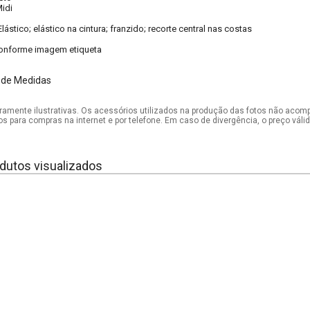
idi
Elástico; elástico na cintura; franzido; recorte central nas costas
onforme imagem etiqueta
 de Medidas
mente ilustrativas. Os acessórios utilizados na produção das fotos não acom
os para compras na internet e por telefone. Em caso de divergência, o preço vál
dutos visualizados