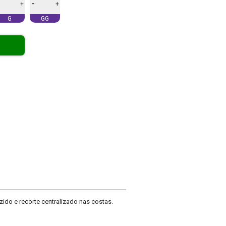
-
+
+
G
GG
ido e recorte centralizado nas costas.