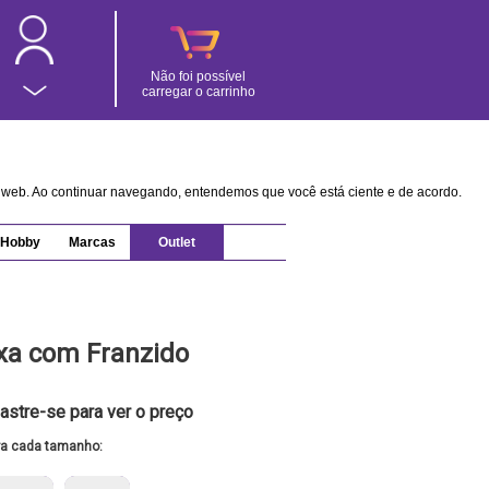
Não foi possível
carregar o carrinho
na web. Ao continuar navegando, entendemos que você está ciente e de acordo.
Hobby
Marcas
Outlet
oxa com Franzido
astre-se para ver o preço
ra cada tamanho: