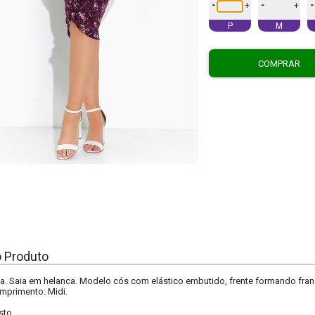
-
-
-
+
+
P
M
COMPRAR
o Produto
. Saia em helanca. Modelo cós com elástico embutido, frente formando franz
omprimento: Midi.
sto