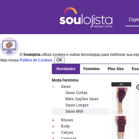
O
Soulojista
utiliza cookies e outras tecnologias para melhorar sua e
OK
Veja nossa
Política de Cookies
.
Novidades
Feminino
Plus Size
Eva
Moda Feminina
Saias
Saias Curtas
Mais Opções Saias
Saias Longas
Saias Midi
Blusas
Body
Calças
Camisas