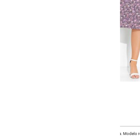
-
-
-
-
+
+
+
P
M
G
GG
COMPRAR
 Modelo reto com elástico na cintura. Cintura alta. Comprimento midi