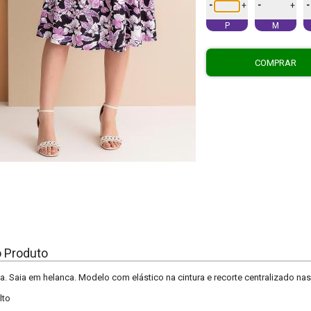
-
-
-
+
+
P
M
COMPRAR
o Produto
. Saia em helanca. Modelo com elástico na cintura e recorte centralizado nas
lto