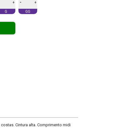
-
+
+
G
GG
 costas. Cintura alta. Comprimento midi