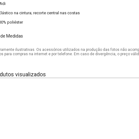
idi
Elástico na cintura; recorte central nas costas
00% poliéster
 de Medidas
mente ilustrativas. Os acessórios utilizados na produção das fotos não acom
os para compras na internet e por telefone. Em caso de divergência, o preço vál
dutos visualizados