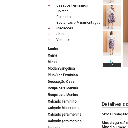
Casacos Femininos
Coletes
Conjuntos
Gestantes e Amamentação
Macacões
Shorts
Vestidos
Banho
Cama
Mesa
Moda Evangélica
Plus Size Feminino
Decoração Casa
Roupa para Menina
Roupa para Menino
Calçado Feminino
Detalhes d
Calçado Masculino
Moda Evangélica
Calçado para menina
Calçado para menino
Modelagem:
So
Modelo:
Evasê
Lingerie