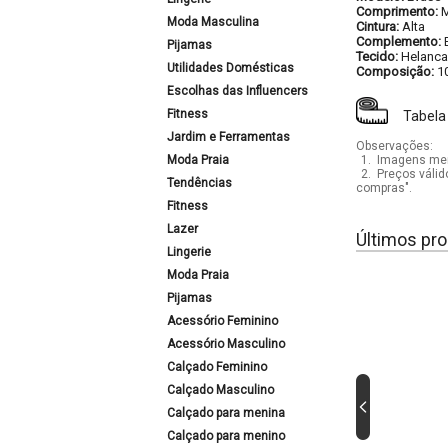
Comprimento:
M
Moda Masculina
Cintura:
Alta
Complemento:
Pijamas
Tecido:
Helanca
Utilidades Domésticas
Composição:
1
Escolhas das Influencers
Fitness
Tabela
Jardim e Ferramentas
Observações:
Moda Praia
1.
Imagens mera
2.
Preços válid
Tendências
compras".
Fitness
Lazer
Últimos pro
Lingerie
Moda Praia
Pijamas
Acessório Feminino
Acessório Masculino
Calçado Feminino
Calçado Masculino
Calçado para menina
Calçado para menino