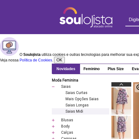
O
Soulojista
utiliza cookies e outras tecnologias para melhorar sua e
OK
Veja nossa
Política de Cookies
.
Novidades
Feminino
Plus Size
Eva
Moda Feminina
Saias
Saias Curtas
Mais Opções Saias
Saias Longas
Saias Midi
Blusas
Body
Calças
Camisas