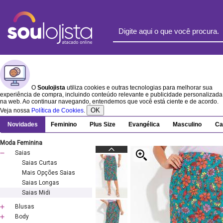
O
Soulojista
utiliza cookies e outras tecnologias para melhorar sua
experiência de compra, incluindo conteúdo relevante e publicidade personalizada
na web. Ao continuar navegando, entendemos que você está ciente e de acordo.
OK
Veja nossa
Política de Cookies
.
Novidades
Feminino
Plus Size
Evangélica
Masculino
Ca
Moda Feminina
Saias
Saias Curtas
Mais Opções Saias
Saias Longas
Saias Midi
Blusas
Body