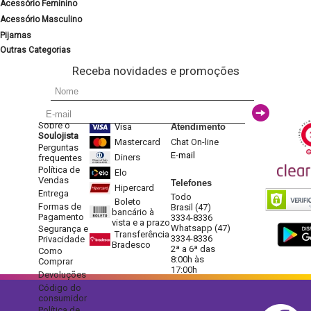
Acessório Feminino
Acessório Masculino
Pijamas
Outras Categorias
Receba novidades e promoções
Sobre o
Visa
Atendimento
Soulojista
Mastercard
Chat On-line
Perguntas
E-mail
Diners
frequentes
Política de
Elo
Vendas
Telefones
Hipercard
Entrega
Todo
Boleto
Formas de
Brasil (47)
bancário à
Pagamento
3334-8336
vista e a prazo
Whatsapp (47)
Segurança e
Transferência
3334-8336
Privacidade
Bradesco
2ª a 6ª das
Como
8:00h às
Comprar
17:00h
Devoluções
Código do
consumidor
Política de