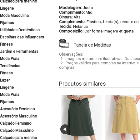
Calçado para menino
Modelagem:
Justo
Lingerie
Comprimento:
Midi
Moda Masculina
Cintura:
Alta
Complemento:
Elástico; fenda(s); recorte ce
Pijamas
Tecido:
Helanca
Utilidades Domésticas
Composição:
Conforme imagem etiqueta
Escolhas das Influencers
Fitness
Tabela de Medidas
Jardim e Ferramentas
Observações:
Moda Praia
1.
Imagens meramente ilustrativas. Os acess
2.
Preços válidos para compras na internet e 
Tendências
compras".
Fitness
Lazer
Produtos similares
Lingerie
Moda Praia
Pijamas
Acessório Feminino
Acessório Masculino
Calçado Feminino
Calçado Masculino
Calçado para menina