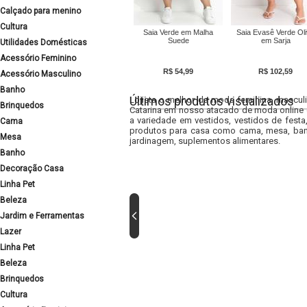
Calçado para menino
Cultura
Saia Verde em Malha
Saia Evasê Verde Ol
Suede
em Sarja
Utilidades Domésticas
Acessório Feminino
R$ 54,99
R$ 102,59
Acessório Masculino
Banho
Últimos produtos visualizados
Lojista o melhor da moda feminina, masculi
Brinquedos
Catarina em nosso atacado de moda online e
a variedade em vestidos, vestidos de fest
Cama
produtos para casa como cama, mesa, banh
Mesa
jardinagem, suplementos alimentares.
Banho
Decoração Casa
Linha Pet
Beleza
Jardim e Ferramentas
Lazer
Linha Pet
Beleza
Brinquedos
Cultura