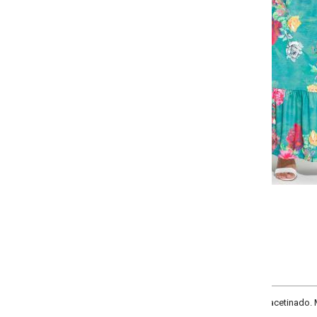
-
-
-
-
+
+
+
P
M
G
GG
COMPRAR
cetinado. Modelo com elático no cós, recorte franzido na barra, recorte centr