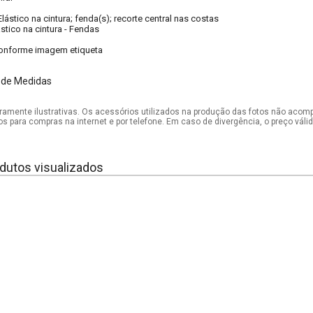
Elástico na cintura; fenda(s); recorte central nas costas
ástico na cintura
-
Fendas
onforme imagem etiqueta
 de Medidas
mente ilustrativas. Os acessórios utilizados na produção das fotos não acom
os para compras na internet e por telefone. Em caso de divergência, o preço vál
dutos visualizados