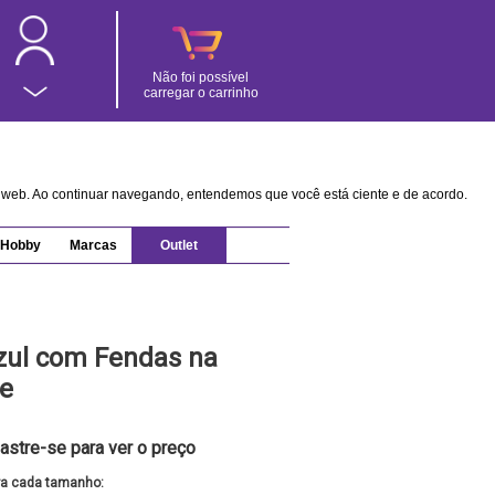
Não foi possível
carregar o carrinho
na web. Ao continuar navegando, entendemos que você está ciente e de acordo.
Hobby
Marcas
Outlet
zul com Fendas na
ze
astre-se para ver o preço
ra cada tamanho: