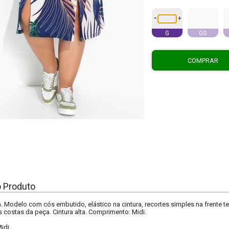
-
+
G
GG
COMPRAR
o Produto
. Modelo com cós embutido, elástico na cintura, recortes simples na frente t
s costas da peça. Cintura alta. Comprimento: Midi.
idi