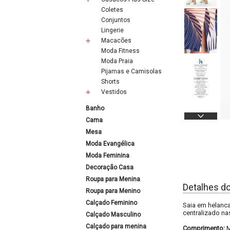
Coletes
Conjuntos
Lingerie
Macacões
Moda Fitness
Moda Praia
Pijamas e Camisolas
Shorts
Vestidos
Banho
Cama
Mesa
Moda Evangélica
Moda Feminina
Decoração Casa
Roupa para Menina
Detalhes d
Roupa para Menino
Calçado Feminino
Saia em helanca
centralizado na
Calçado Masculino
Calçado para menina
Comprimento:
M