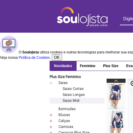
O
Soulojista
utiliza cookies e outras tecnologias para melhorar sua e
OK
Veja nossa
Política de Cookies
.
Novidades
Feminino
Plus Size
Eva
Plus Size Feminino
Saias
Saias Curtas
Saias Longas
Saias Midi
Bermudas
Blusas
Calças
Camisas
Casacos Plus Size