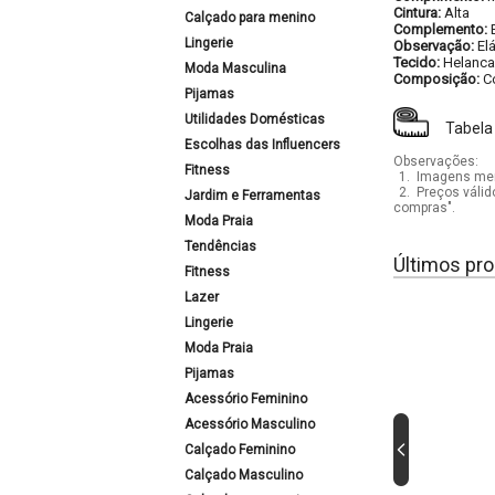
Cintura:
Alta
Calçado para menino
Complemento:
Lingerie
Observação:
El
Tecido:
Helanca
Moda Masculina
Composição:
C
Pijamas
Utilidades Domésticas
Tabela
Escolhas das Influencers
Observações:
Fitness
1.
Imagens mera
2.
Preços válid
Jardim e Ferramentas
compras".
Moda Praia
Tendências
Últimos pro
Fitness
Lazer
Lingerie
Moda Praia
Pijamas
Acessório Feminino
Acessório Masculino
Calçado Feminino
Calçado Masculino