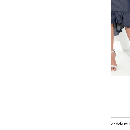
-
-
-
-
+
+
+
36
38
40
42
COMPRAR
Modelo mullet com babado na barra, e recorte nas costas com fechamento em z