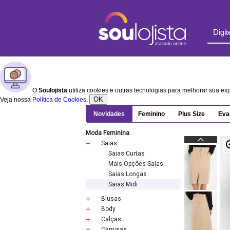
O
Soulojista
utiliza cookies e outras tecnologias para melhorar sua e
OK
Veja nossa
Política de Cookies
.
Novidades
Feminino
Plus Size
Eva
Moda Feminina
Saias
Saias Curtas
Mais Opções Saias
Saias Longas
Saias Midi
Blusas
Body
Calças
Camisas