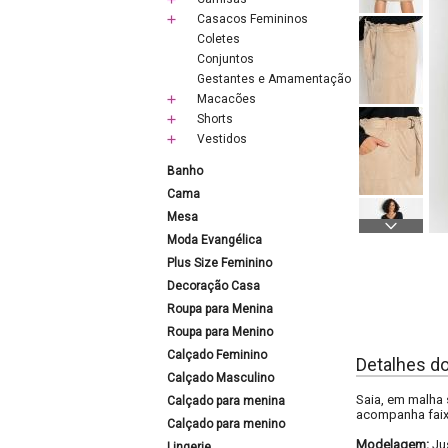
Casacos Femininos
Coletes
Conjuntos
Gestantes e Amamentação
Macacões
Shorts
Vestidos
Banho
Cama
Mesa
Moda Evangélica
Plus Size Feminino
Decoração Casa
Roupa para Menina
Roupa para Menino
Calçado Feminino
Detalhes d
Calçado Masculino
Saia, em malha 
Calçado para menina
acompanha faix
Calçado para menino
Modelagem:
Ju
Lingerie