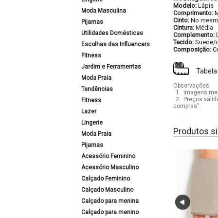
Modelo:
Lápis
Moda Masculina
Comprimento:
M
Cinto:
No mesmo
Pijamas
Cintura:
Média
Utilidades Domésticas
Complemento:
Tecido:
Suede/
Escolhas das Influencers
Composição:
C
Fitness
Jardim e Ferramentas
Tabela
Moda Praia
Observações:
Tendências
1.
Imagens mera
2.
Preços válid
Fitness
compras".
Lazer
Lingerie
Produtos si
Moda Praia
Pijamas
Acessório Feminino
Acessório Masculino
Calçado Feminino
Calçado Masculino
Calçado para menina
Calçado para menino