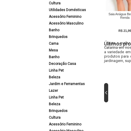
Cultura
Utilidades Domésticas
Saia Anágua B
Acessório Feminino
Renda
Acessório Masculino
Banho
R$ 21,9
Brinquedos
Últimos pro
Lojista o melho
Cama
Catarina em nos
Mesa
a variedade em
produtos para 
Banho
jardinagem, sup
Decoração Casa
Linha Pet
Beleza
Jardim e Ferramentas
Lazer
Linha Pet
Beleza
Brinquedos
Cultura
Acessório Feminino