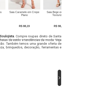
Saia Marmorizado com
ns
Saia Caramelo em Crepe
Saia Bege em Tecido
Fenda
Plano
Texturizado
R$ 23,89
R$ 88,19
R$ 98,99
Soulojista
. Compre roupas direto de Santa
heias de estilo e tendências da moda. Veja
acacão. Também temos uma grande oferta de
za, brinquedos, decoração, ferramentas e