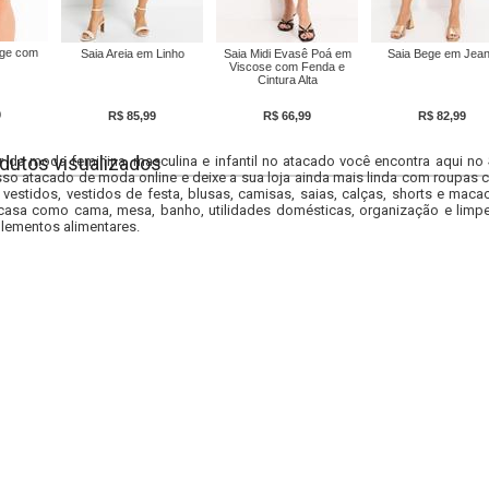
ege com
Saia Areia em Linho
Saia Midi Evasê Poá em
Saia Bege em Jea
Viscose com Fenda e
Cintura Alta
9
R$ 85,99
R$ 66,99
R$ 82,99
dutos visualizados
r da moda feminina, masculina e infantil no atacado você encontra aqui no
so atacado de moda online e deixe a sua loja ainda mais linda com roupas c
 vestidos, vestidos de festa, blusas, camisas, saias, calças, shorts e m
casa como cama, mesa, banho, utilidades domésticas, organização e limpe
lementos alimentares.